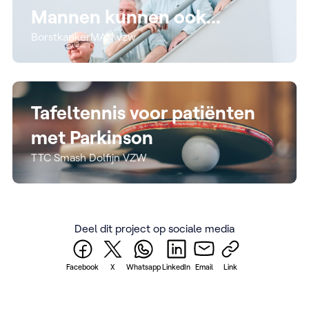
Mannen kunnen ook...
BorstkankerMAN vzw
Tafeltennis voor patiënten
met Parkinson
TTC Smash Dolfijn VZW
Deel dit project op sociale media
Facebook
X
Whatsapp
LinkedIn
Email
Link