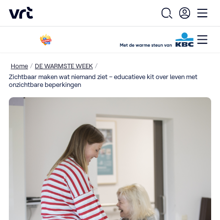
VRT (home)
Open zoekfo
Ope
Open
Ga naar de hoofdinhoud
/
/
Home
DE WARMSTE WEEK
Zichtbaar maken wat niemand ziet – educatieve kit over leven met
onzichtbare beperkingen