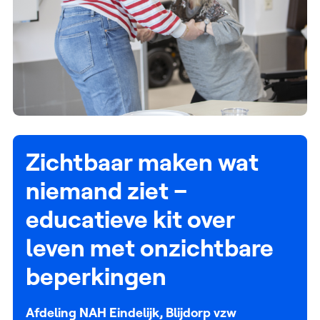
Zichtbaar maken wat
niemand ziet –
educatieve kit over
leven met onzichtbare
beperkingen
Afdeling NAH Eindelijk, Blijdorp vzw