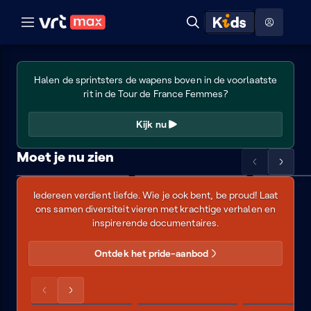
Naar hoofdinhoud
Naar audiodescriptie
Naar help
ontdekken
Toon
Zoeken
Naar nuttige links
LIVE
menu
Tour
Hoog contrast modus
Kijk
de
Halen de sprintsters de wapens boven in de voorlaatste
France
en
rit in de Tour de France Femmes?
Femmes:
luister
rit
Kijk nu
8
naar
Moet je nu zien
het
Scrol
Scrol
🌈
Mix
VRT
Eyecatcher
de
de
Liefde
strafste
tape
Zomerhit
met
Iedereen verdient liefde. Wie je ook bent, be proud! Laat
lijst
lijst
audiodescri
is
ons samen diversiteit vieren met krachtige verhalen en
naar
naar
aanbod
liefde
inspirerende documentaires.
links
rechts
van
Ontdek het pride-aanbod
VRT
op
Scrol
Scrol
Love,
Girl
Pride
de
de