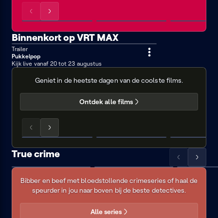
de
wereld
Scrol
Scrol
2DEZIT
Star
3FF
van
de
de
Trek:
lijst
lijst
Binnenkort op VRT MAX
Streamz
Strange
naar
naar
Trailer
New
1 min
links
rechts
Pukkelpop
Worlds
Kijk live vanaf 20 tot 23 augustus
Filmzomer
Geniet in de heetste dagen van de coolste films.
Ontdek alle films
Scrol
Scrol
Chef
Triangle
Lincoln
de
de
of
lijst
lijst
True crime
sadness
naar
naar
Scrol
Scrol
Misdadige
Forensics:
The
Narco
links
rechts
de
de
must-
the
hidden
circus
Bibber en beef met bloedstollende crimeseries of haal de
lijst
lijst
real
world
see
speurder in jou naar boven bij de beste detectives.
naar
naar
CSI
of
links
rechts
the
Alle series
yakuzas