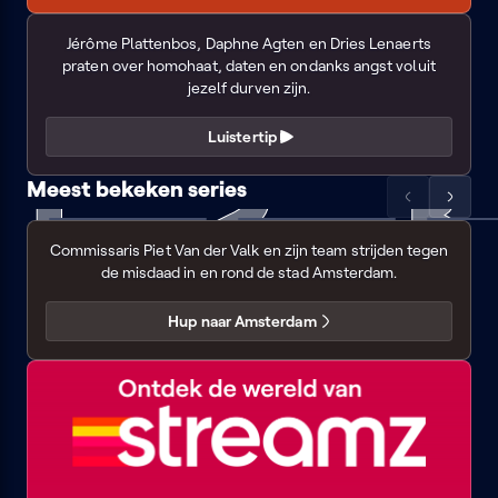
Spot
VRT
Simon
lijst
lijst
On!
Jérôme Plattenbos, Daphne Agten en Dries Lenaerts
naar
naar
MAX
praten over homohaat, daten en ondanks angst voluit
links
rechts
jezelf durven zijn.
Luistertip
Meest bekeken series
NIEUW SEIZOEN
Scrol
Scrol
Van
FC
Mix
Eyecatc
de
de
Der
De
tape
met
Commissaris Piet Van der Valk en zijn team strijden tegen
lijst
lijst
Kampioenen
audiodes
Valk
de misdaad in en rond de stad Amsterdam.
naar
naar
links
rechts
Hup naar Amsterdam
Ontdek