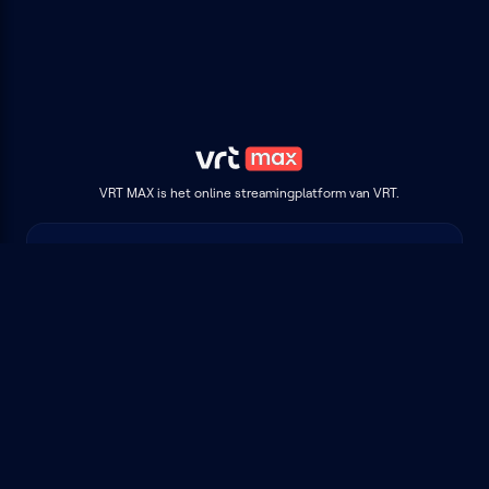
VRT MAX is het online streamingplatform van VRT.
MOBIELE APP
Volg
VRT MAX
op je smartphone of tablet.
Beschikbaar voor iOS en Android
NIEUWSBRIEF
Schrijf je in op onze nieuwsbrief en ontdek als eerste
nieuwe programma's en podcasts