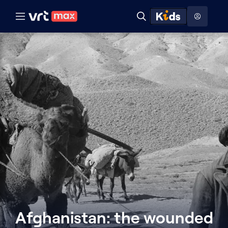
Naar hoofdinhoud
Naar audiodescriptie
Naar help
ontdekken
Toon
Zoeken
Naar nuttige links
menu
Hoog contrast modus
Afghanistan: the wounded