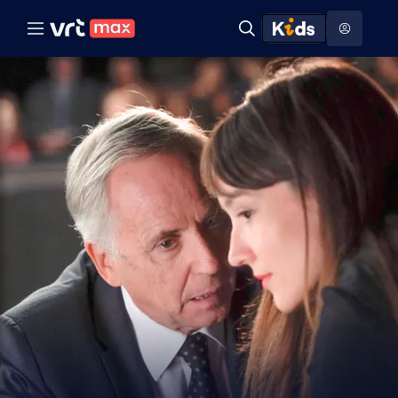
Naar hoofdinhoud
Naar audiodescriptie
Naar help
ontdekken
Toon
Zoeken
Naar nuttige links
menu
Hoog contrast modus