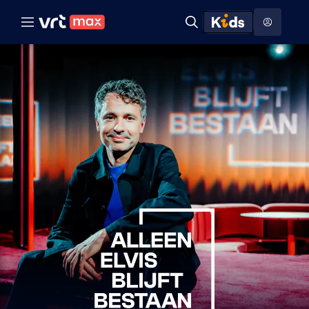
Naar hoofdinhoud
Naar audiodescriptie
Naar help
ontdekken
Toon
Zoeken
Naar nuttige links
menu
Hoog contrast modus
Alleen
Elvis
blijft
bestaan