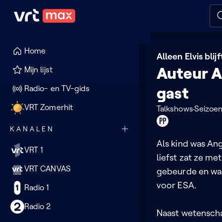
Naar hoofdinhoud
Naar audiodescriptie
Naar
Home
Alleen Elvis blij
Auteur A
Mijn lijst
Radio- en TV-gids
gast
VRT Zomerhit
Talkshows
Seizoen
Product
KANALEN
placement
Als kind was An
VRT 1
liefst zat ze m
VRT CANVAS
gebeurde en waa
voor ESA.
Radio 1
Radio 2
Naast wetenscha