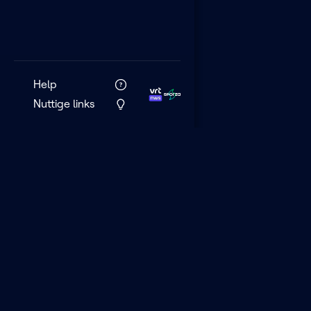
Help
Nuttige links
VRT MAX is het 
streamingplatf
VRT.