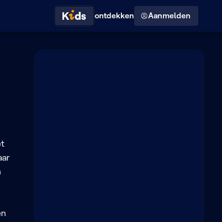
Hoog contrast modus
ontdekken
Aanmelden
et
aar
n
en