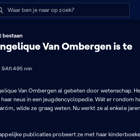
 help
Naar nuttige links
ft bestaan
ngelique Van Ombergen is te
 9
Afl.4
95 min
gelique Van Ombergen al gebeten door wetenschap. H
et haar neus in een jeugdencyclopedie. Wát er rondom h
róm, wilde ze graag weten. Nu werkt ze al enkele jare
ppelijke publicaties probeert ze met haar kinderboek