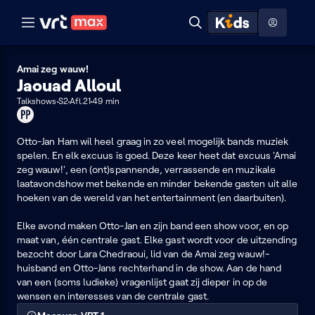
Naar hoofdinhoud
Naar audiodescriptie
Naar help
ontdekken
Toon
Zoeken
Naar nuttige links
menu
Hoog contrast modus
Amai zeg wauw!
Jaouad Alloul
Talkshows
S2
Afl.21
49 min
Product
placement
Otto-Jan Ham wil heel graag in zo veel mogelijk bands muziek
spelen. En elk excuus is goed. Deze keer heet dat excuus 'Amai
zeg wauw!', een (ont)spannende, verrassende en muzikale
laatavondshow met bekende en minder bekende gasten uit alle
hoeken van de wereld van het entertainment (en daarbuiten).
Elke avond maken Otto-Jan en zijn band een show voor, en op
maat van, één centrale gast. Elke gast wordt voor de uitzending
bezocht door Lara Chedraoui, lid van de Amai zeg wauw!-
huisband en Otto-Jans rechterhand in de show. Aan de hand
van een (soms ludieke) vragenlijst gaat zij dieper in op de
wensen en interesses van de centrale gast.