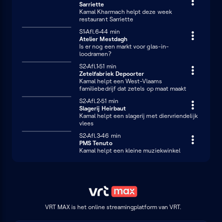
Sarriette
Kamal Kharmach helpt deze week
restaurant Sarriette
Seizoen 1
S1
Afl.6
44 minuten
44 min
Atelier Mestdagh
Is er nog een markt voor glas-in-
loodramen?
Seizoen 2
S2
Afl.1
51 minuten
51 min
Zetelfabriek Depoorter
Kamal helpt een West-Vlaams
familiebedrijf dat zetels op maat maakt
Seizoen 2
S2
Afl.2
51 minuten
51 min
Slagerij Heirbaut
Kamal helpt een slagerij met diervriendelijk
vlees
Seizoen 2
S2
Afl.3
46 minuten
46 min
PMS Tenuto
Kamal helpt een kleine muziekwinkel
VRT MAX is het online streamingplatform van VRT.