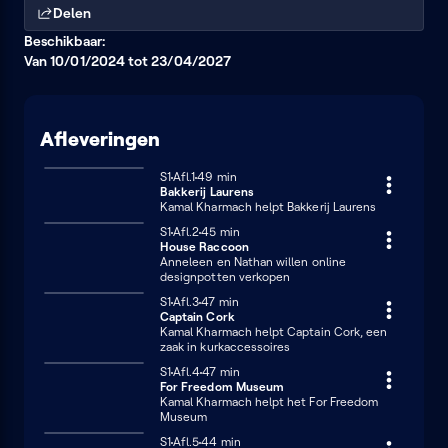
Delen
Beschikbaar:
Van 10/01/2024 tot 23/04/2027
Afleveringen
Seizoen 1
S1
Afl.1
49 minuten
49 min
Bakkerij Laurens
Kamal Kharmach helpt Bakkerij Laurens
Seizoen 1
S1
Afl.2
45 minuten
45 min
House Raccoon
Anneleen en Nathan willen online
designpotten verkopen
Seizoen 1
S1
Afl.3
47 minuten
47 min
Captain Cork
Kamal Kharmach helpt Captain Cork, een
zaak in kurkaccessoires
Seizoen 1
S1
Afl.4
47 minuten
47 min
For Freedom Museum
Kamal Kharmach helpt het For Freedom
Museum
Seizoen 1
S1
Afl.5
44 minuten
44 min