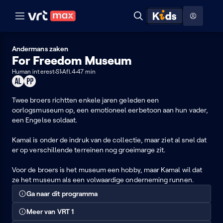
Naar hoofdinhoud
Naar audiodescriptie
Naar help
ontdekken
Toon
Zoeken
Naar nuttige links
menu
Hoog contrast modus
Andermans zaken
For Freedom Museum
Human interest
S1
Afl.4
47 min
Geschikt
Product
voor
placement
alle
Twee broers richtten enkele jaren geleden een
leeftijden
oorlogsmuseum op, een emotioneel eerbetoon aan hun vader,
een Engelse soldaat.
Kamal is onder de indruk van de collectie, maar ziet al snel dat
er op verschillende terreinen nog groeimarge zit.
Voor de broers is het museum een hobby, maar Kamal wil dat
ze het museum als een volwaardige onderneming runnen.
Ga naar dit programma
Meer van VRT 1