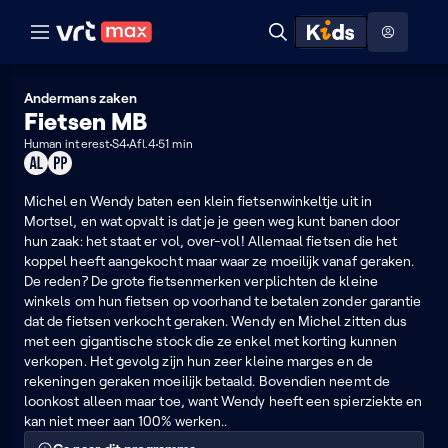
Naar hoofdinhoud
Naar audiodescriptie
Naar help
ontdekken
Toon
Zoeken
Naar nuttige links
menu
Hoog contrast modus
Andermans zaken
Fietsen MB
Human interest
S4
Afl.4
51 min
Geschikt
Product
voor
placement
alle
Michel en Wendy baten een klein fietsenwinkeltje uit in
leeftijden
Mortsel, en wat opvalt is dat je je geen weg kunt banen door
hun zaak: het staat er vol, over-vol! Allemaal fietsen die het
koppel heeft aangekocht maar waar ze moeilijk vanaf geraken.
De reden? De grote fietsenmerken verplichten de kleine
winkels om hun fietsen op voorhand te betalen zonder garantie
dat de fietsen verkocht geraken. Wendy en Michel zitten dus
met een gigantische stock die ze enkel met korting kunnen
verkopen. Het gevolg zijn hun zeer kleine marges en de
rekeningen geraken moeilijk betaald. Bovendien neemt de
loonkost alleen maar toe, want Wendy heeft een spierziekte en
kan niet meer aan 100% werken..