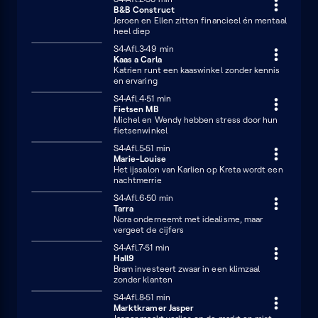
B&B Construct
Jeroen en Ellen zitten financieel én mentaal
heel diep
Seizoen 4
S4
Afl.3
49 minuten
49 min
Kaas a Carla
Katrien runt een kaaswinkel zonder kennis
en ervaring
Seizoen 4
S4
Afl.4
51 minuten
51 min
Fietsen MB
Michel en Wendy hebben stress door hun
fietsenwinkel
Seizoen 4
S4
Afl.5
51 minuten
51 min
Marie-Louise
Het ijssalon van Karlien op Kreta wordt een
nachtmerrie
Seizoen 4
S4
Afl.6
50 minuten
50 min
Tarra
Nora onderneemt met idealisme, maar
vergeet de cijfers
Seizoen 4
S4
Afl.7
51 minuten
51 min
Hall9
Bram investeert zwaar in een klimzaal
zonder klanten
Seizoen 4
S4
Afl.8
51 minuten
51 min
Marktkramer Jasper