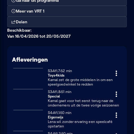
Ga naar dit programma
Meer van VRT 1
Delen
Beschikbaar:
Van 16/04/2026 tot 20/05/2027
Afleveringen
Seizoen 3
S3
Afl.7
52 minuten
52 min
Toys4kids
Kamal zet de grote middelen in om een
speelgoedwinkel te redden
Seizoen 3
S3
Afl.8
51 minuten
51 min
Special
Kamal gaat voor het eerst terug naar de
ondernemers uit de twee vorige seizoenen
Seizoen 4
S4
Afl.1
50 minuten
50 min
Eigenwijs
Lena wil zonder ervaring een speelcafé
opstarten
Seizoen 4
S4
Afl.2
50 minuten
50 min