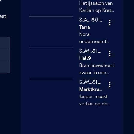
Het ijssalon van
Karlien op Kreta
est
wordt een
Seizoen 4
S4
Afl.6
50 minuten
50 min
nachtmerrie
Tarra
Nora
onderneemt
met idealisme,
Seizoen 4
S4
Afl.7
51 minuten
51 min
maar vergeet
Hall9
de cijfers
Bram investeert
zwaar in een
klimzaal zonder
Seizoen 4
S4
Afl.8
51 minuten
51 min
klanten
Marktkramer Jasper
Jasper maakt
verlies op de
markt en mist
zelfvertrouwen