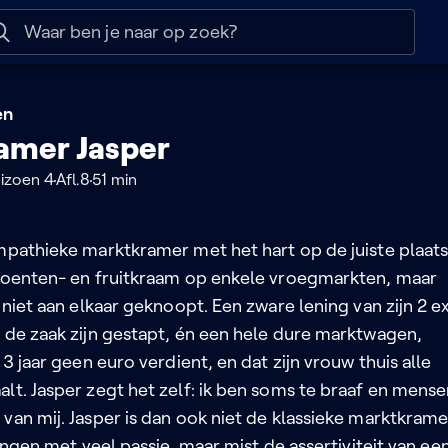
 help
Naar nuttige links
en
amer Jasper
izoen 4
Afl.8
51 min
mpathieke marktkramer met het hart op de juiste plaats.
groenten- en fruitkraam op enkele vroegmarkten, maar
s niet aan elkaar geknoopt. Een zware lening van zijn 2 e
t de zaak zijn gestapt, én een hele dure marktwagen,
 3 jaar geen euro verdient, en dat zijn vrouw thuis alle
lt. Jasper zegt het zelf: ik ben soms te braaf en mens
van mij. Jasper is dan ook niet de klassieke marktkrame
 jongen met veel passie, maar mist de assertiviteit van ee