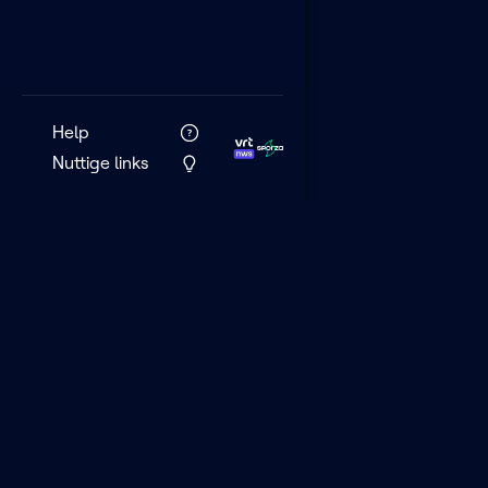
Help
Nuttige links
VRT MAX is het 
streamingplatf
VRT.