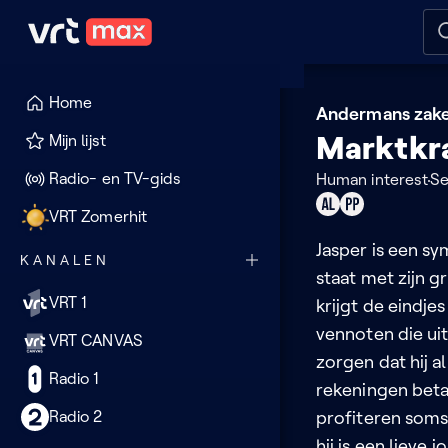
Naar hoofdinhoud
Naar audiodescriptie
Naar
Home
Andermans zak
Marktkr
Mijn lijst
Radio- en TV-gids
Human interest
Se
Geschikt
Product
VRT Zomerhit
voor
placement
Jasper is een sy
KANALEN
alle
staat met zijn 
leeftijden
VRT 1
krijgt de eindje
vennoten die ui
VRT CANVAS
zorgen dat hij al
Radio 1
rekeningen betaa
Radio 2
profiteren soms 
hij is een lieve