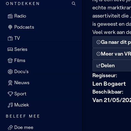
ONTDEKKEN
echte marktkram
assertiviteit di
Radio
is geweest en d
Podcasts
Veel werk aan de
TV
Ga naar dit
Series
Meer van VR
Films
Delen
Docu's
Regisseur:
Nieuws
Len Bogaert
Beschikbaar:
Sport
Van 21/05/20
Muziek
BELEEF MEE
Doe mee