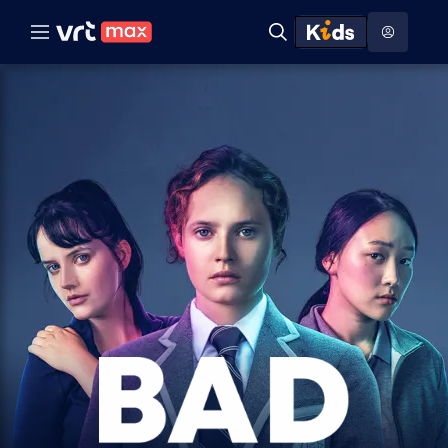
Naar hoofdinhoud
Naar audiodescriptie
Naar help
ontdekken
Toon
Zoeken
Naar nuttige links
menu
Hoog contrast modus
Bad
behaviour