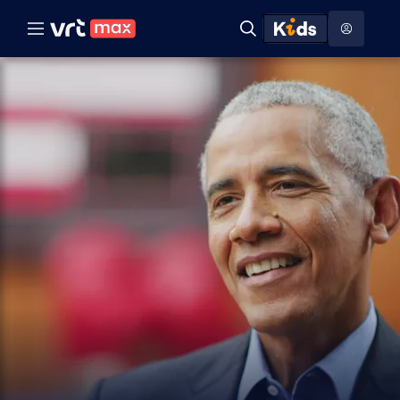
Naar hoofdinhoud
Naar audiodescriptie
Naar help
ontdekken
Toon
Zoeken
Naar nuttige links
menu
Hoog contrast modus