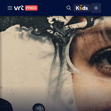
Naar hoofdinhoud
Naar audiodescriptie
Naar help
ontdekken
Toon
Zoeken
Naar nuttige links
menu
Hoog contrast modus