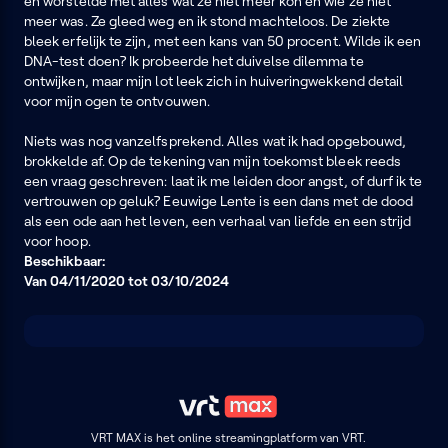
en worstelde met alles wat ze niet meer kon en wie ze niet
meer was. Ze gleed weg en ik stond machteloos. De ziekte
bleek erfelijk te zijn, met een kans van 50 procent. Wilde ik een
DNA-test doen? Ik probeerde het duivelse dilemma te
ontwijken, maar mijn lot leek zich in huiveringwekkend detail
voor mijn ogen te ontvouwen.
Niets was nog vanzelfsprekend. Alles wat ik had opgebouwd,
brokkelde af. Op de tekening van mijn toekomst bleek reeds
een vraag geschreven: laat ik me leiden door angst, of durf ik te
vertrouwen op geluk? Eeuwige Lente is een dans met de dood
als een ode aan het leven, een verhaal van liefde en een strijd
voor hoop.
Beschikbaar:
Van 04/11/2020 tot 03/10/2024
VRT MAX is het online streamingplatform van VRT.