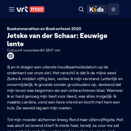
Naar hoofdinhoud
Naar audiodescriptie
Naar help
ontdekken
Toon
Zoeken
Naar nuttige links
menu
Hoog contrast modus
Boekenmarathon en Boekenfeest 2020
Jetske van der Schaar: Eeuwige
lente
Cultuur
4 november
Afl.38
17 min
Dit
programma
kan
Jij en ik dragen een uiterste houdbaarheidsdatum op de
je
onderkant van onze ziel. Het verschil is dat ik de mijne weet.
enkel
Zodra ik midden vijftig ben, verlies ik mijn verstand. Letterlijk en
in
onvermijdelijk. Ik groeide zonder grootouders op, denkend dat
de
mijn leven was begonnen als een onbeschreven blad. Wanneer
EU
ik er hard genoeg mijn best voor deed, was alles mogelijk. Ik
bekijken
maakte carrière, vond een lieve vriend en kocht met hem een
huis. De wereld lag aan mijn voeten.
Tot mijn moeder alzheimer kreeg. Rond haar vijfenvijftigste. Het
was alsof ze levend stierf. Ik miste haar, terwijl ze voor me zat