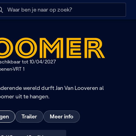
 help
Naar nuttige links
er
schikbaar tot 10/04/2027
escriptie
oenen
VRT 1
nderende wereld durft Jan Van Looveren al
omer uit te hangen.
ngen
Trailer
Meer info