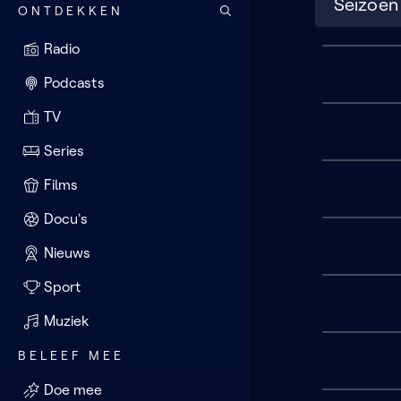
ONTDEKKEN
Radio
Seizoen
2
Podcasts
(10
van
TV
10
afl.)
Series
Films
Docu's
Nieuws
Sport
Muziek
BELEEF MEE
Doe mee