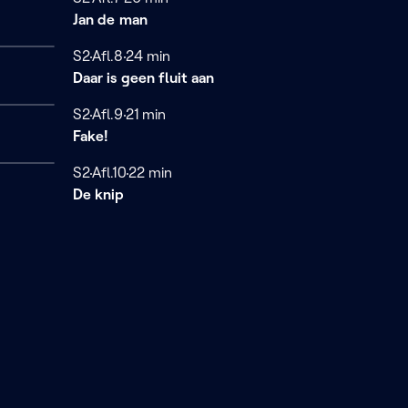
Jan de man
Seizoen 2
S2
Afl.8
24 minuten
24 min
Daar is geen fluit aan
Seizoen 2
S2
Afl.9
21 minuten
21 min
Fake!
Seizoen 2
S2
Afl.10
22 minuten
22 min
De knip