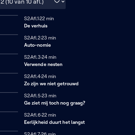
Seizoen 2
S2
Afl.1
22 minuten
22 min
De verhuis
Seizoen 2
S2
Afl.2
23 minuten
23 min
Auto-nomie
Seizoen 2
S2
Afl.3
24 minuten
24 min
Verwende nesten
Seizoen 2
S2
Afl.4
24 minuten
24 min
Zo zijn we niet getrouwd
Seizoen 2
S2
Afl.5
23 minuten
23 min
Ge ziet mij toch nog graag?
Seizoen 2
S2
Afl.6
22 minuten
22 min
Eerlijkheid duurt het langst
Seizoen 2
S2
Afl.7
26 minuten
26 min