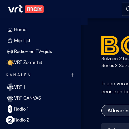
Naar hoofdinhoud
Naar audiodescriptie
Naar
Home
Boom
Mijn lijst
met
Radio- en TV-gids
Seizoen 2 be
audiod
VRT Zomerhit
Series
2 Seiz
KANALEN
In een vera
VRT 1
eens een bo
VRT CANVAS
Radio 1
Afleveri
Radio 2