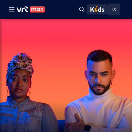
Naar hoofdinhoud
Naar audiodescriptie
Naar help
ontdekken
Toon
Zoeken
Naar nuttige links
menu
Hoog contrast modus