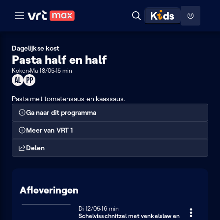
Naar hoofdinhoud
Naar audiodescriptie
Naar help
ontdekken
Toon
Zoeken
Naar nuttige links
menu
Hoog contrast modus
Dagelijkse kost
Pasta half en half
Koken
Ma 18/05
15 min
Geschikt
Product
voor
placement
alle
Pasta met tomatensaus en kaassaus.
leeftijden
Ga naar dit programma
Meer van VRT 1
Delen
Afleveringen
Dinsdag 12 mei
Di 12/05
16 minuten
16 min
Schelvisschnitzel met venkelslaw en