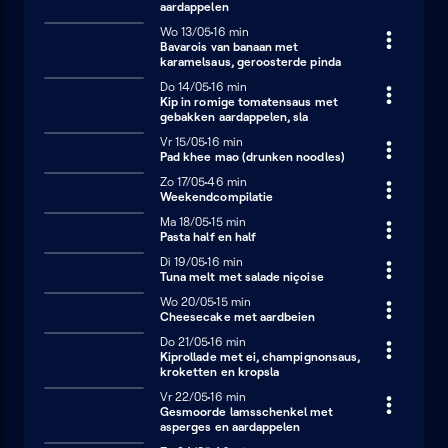
aardappelen
Woensdag 13 mei
Wo 13/05
16 minuten
16 min
Bavarois van banaan met
karamelsaus, geroosterde pinda
Donderdag 14 mei
Do 14/05
16 minuten
16 min
Kip in romige tomatensaus met
gebakken aardappelen, sla
Vrijdag 15 mei
Vr 15/05
16 minuten
16 min
Pad khee mao (drunken noodles)
Zondag 17 mei
Zo 17/05
46 minuten
46 min
Weekendcompilatie
Maandag 18 mei
Ma 18/05
15 minuten
15 min
Pasta half en half
Dinsdag 19 mei
Di 19/05
16 minuten
16 min
Tuna melt met salade niçoise
Woensdag 20 mei
Wo 20/05
15 minuten
15 min
Cheesecake met aardbeien
Donderdag 21 mei
Do 21/05
16 minuten
16 min
Kiprollade met ei, champignonsaus,
kroketten en kropsla
Vrijdag 22 mei
Vr 22/05
16 minuten
16 min
Gesmoorde lamsschenkel met
asperges en aardappelen