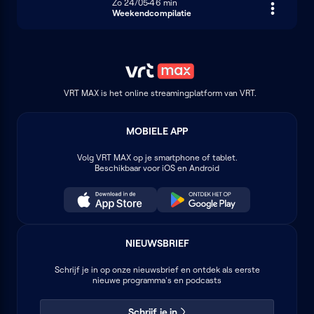
Zondag 24 mei
Zo 24/05
46 minuten
46 min
Weekendcompilatie
VRT MAX is het online streamingplatform van VRT.
MOBIELE APP
Volg
VRT MAX
op je smartphone of tablet.
Beschikbaar voor iOS en Android
NIEUWSBRIEF
Schrijf je in op onze nieuwsbrief en ontdek als eerste
nieuwe programma's en podcasts
Schrijf je in