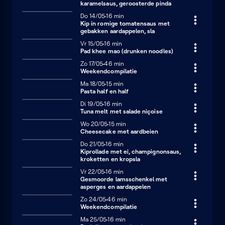
karamelsaus, geroosterde pinda
Donderdag 14 mei
Do 14/05
16 minuten
16 min
Kip in romige tomatensaus met
gebakken aardappelen, sla
Vrijdag 15 mei
Vr 15/05
16 minuten
16 min
Pad khee mao (drunken noodles)
Zondag 17 mei
Zo 17/05
46 minuten
46 min
Weekendcompilatie
Maandag 18 mei
Ma 18/05
15 minuten
15 min
Pasta half en half
Dinsdag 19 mei
Di 19/05
16 minuten
16 min
Tuna melt met salade niçoise
Woensdag 20 mei
Wo 20/05
15 minuten
15 min
Cheesecake met aardbeien
Donderdag 21 mei
Do 21/05
16 minuten
16 min
Kiprollade met ei, champignonsaus,
kroketten en kropsla
Vrijdag 22 mei
Vr 22/05
16 minuten
16 min
Gesmoorde lamsschenkel met
asperges en aardappelen
Zondag 24 mei
Zo 24/05
46 minuten
46 min
Weekendcompilatie
Maandag 25 mei
Ma 25/05
16 minuten
16 min