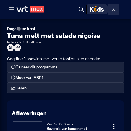
Naar hoofdinhoud
Naar audiodescriptie
Naar help
ontdekken
Toon
Zoeken
Naar nuttige links
menu
Hoog contrast modus
Dagelijkse kost
Tuna melt met salade niçoise
Koken
Di 19/05
16 min
Geschikt
Product
voor
placement
alle
Gegrilde 'sandwich' met verse tonijnsla en cheddar.
leeftijden
Ga naar dit programma
Meer van VRT 1
Delen
Afleveringen
Woensdag 13 mei
Wo 13/05
16 minuten
16 min
Bavarois van banaan met