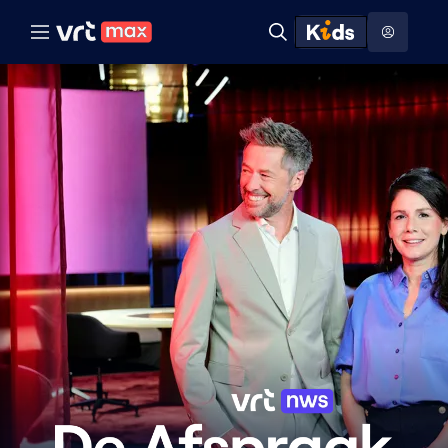
Naar hoofdinhoud
Naar audiodescriptie
Naar help
ontdekken
Toon
Zoeken
Naar nuttige links
menu
Hoog contrast modus
De
afspraak