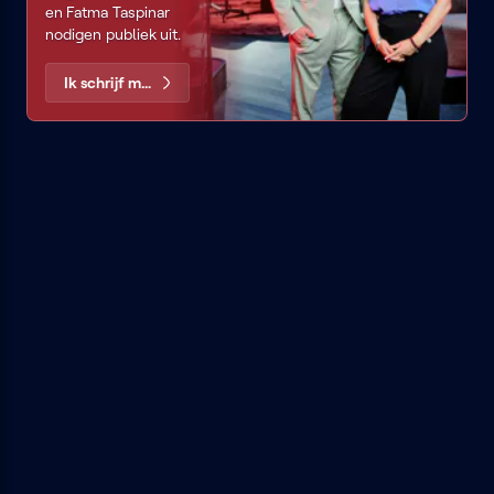
en Fatma Taspinar
nodigen publiek uit.
Ik schrijf me in