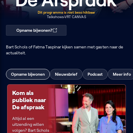
Dit programma is niet beschikbaar
Talkshows
VRT CANVAS
Opname bijwonen?
Bart Schols of Fatma Taspinar kijken samen met gasten naar de
actualiteit.
Opname bijwonen
Nieuwsbrief
Podcast
Meer info
Kom als
publiek naar
De afspraak
Altijd al een
uitzending willen
volgen? Bart Schols