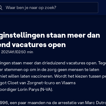
 help
Naar nuttige links
rginstellingen staan meer dan
end vacatures open
 2021
Afl.102
50 min
lingen staan meer dan drieduizend vacatures open. Tege
er stemmen op om in de zorg geen mensen te laten
niet willen laten vaccineren. Wordt het kiezen tussen p
got Cloet van Zorgnet-Icuro en Vlaams
ordiger Lorin Parys (N-VA).
996, een paar maanden na de arrestatie van Marc Dutr