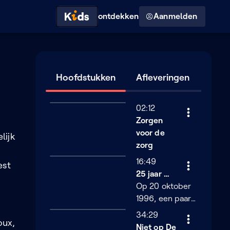
Hoog contrast modus
ontdekken
Aanmelden
Hoofdstukken
Afleveringen
02:12
Zorgen
voor de
lijk
zorg
16:49
est
25 jaar Witte Mars
Op 20 oktober
1996, een paar
maanden na de
34:29
oux,
arrestatie van
Niet op De