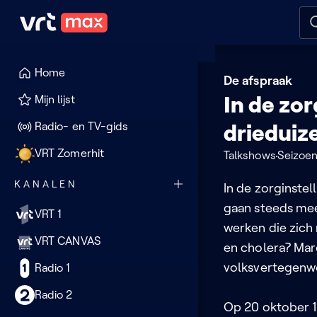
Naar hoofdinhoud
Naar audiodescriptie
Naar
Home
De afspraak
In de zo
Mijn lijst
Radio- en TV-gids
drieduiz
VRT Zomerhit
Talkshows
Seizoen
KANALEN
In de zorginstel
gaan steeds me
VRT 1
werken die zich 
VRT CANVAS
en cholera? Mar
volksvertegenwo
Radio 1
Radio 2
Op 20 oktober 1