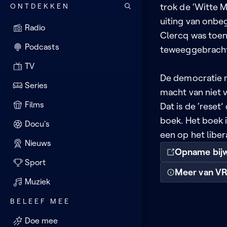
ONTDEKKEN
trok de ‘Witte 
uiting van onbeg
Radio
Clercq was toen 
Podcasts
teweeggebracht,
TV
De democratie m
Series
macht van niet 
Films
Dat is de ‘reset
boek. Het boek
Docu's
een op het liber
Nieuws
Opname bij
Sport
Meer van V
Muziek
BELEEF MEE
Doe mee