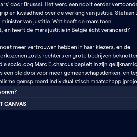
Mars’ door Brussel. Het werd een nooit eerder vertoond
rip en kwaadheid over de werking van justitie. Stefaan
minister van justitie. Wat heeft de mars toen
 en heeft de mars justitie in België écht veranderd?
oet meer vertrouwen hebben in haar kiezers, en de
verkozenen zoals rechters en grote bedrijven beknotte
’ die socioloog Marc Elchardus bepleit in zijn gelijknami
 is een pleidooi voor meer gemeenschapsdenken, en t
alisme geïnspireerd individualistisch maatschappijproje
wonen?
RT CANVAS