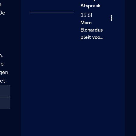
Marc Dutroux,
e
Afspraak
trok de ‘Witte
 De
35:51
Mars’ door
Marc
Brussel. Het
Elchardus
werd een nooit
pleit voor
eerder
een 'reset'
vertoonde
uiting van
n.
onbegrip over
ge
de werking van
egen
justitie.
ct.