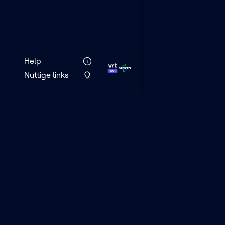
Help
Nuttige links
VRT MAX is het 
streamingplatf
VRT.