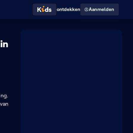
Hoog contrast modus
ontdekken
Aanmelden
in
ing.
 van