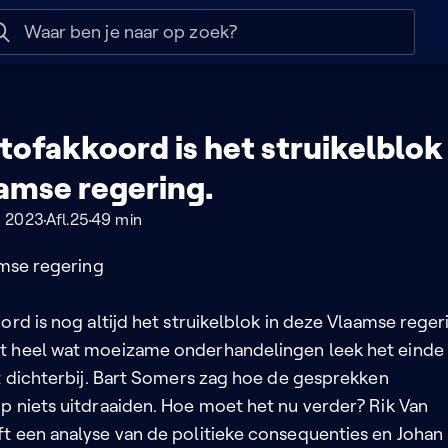
 help
Naar nuttige links
tofakkoord is het struikelblok 
amse regering.
n 2023
Afl.25
49 min
amse regering
ord is nog altijd het struikelblok in deze Vlaamse reger
t heel wat moeizame onderhandelingen leek het einde
it dichterbij. Bart Somers zag hoe de gesprekken
p niets uitdraaiden. Hoe moet het nu verder? Rik Van
t een analyse van de politieke consequenties en Johan