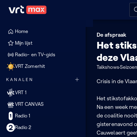
Naar hoofdinhoud
Naar audiodescriptie
Naar
Home
De afspraak
Het stiks
Mijn lijst
Radio- en TV-gids
deze Vla
VRT Zomerhit
Talkshows
Seizoe
KANALEN
Crisis in de Vla
VRT 1
Het stikstofakko
VRT CANVAS
Na een week me
de coalitie noo
Radio 1
gisterenavond o
Radio 2
Cauwelaert geef