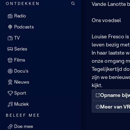
ONTDEKKEN
Vande Lanotte b
Radio
Ons voedsel
Podcasts
Louise Fresco i
TV
leven bezig met
Series
In haar laatste 
Films
onze omgang met
Tegelijkertijd 
Docu's
zijn we benieuwd
Nieuws
kijkt.
Sport
Opname bij
Muziek
Meer van V
BELEEF MEE
Doe mee