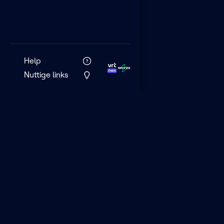
Help
Nuttige links
VRT MAX is het 
streamingplatf
VRT.