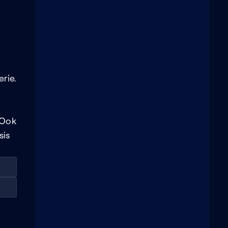
rie.
 Ook
sis