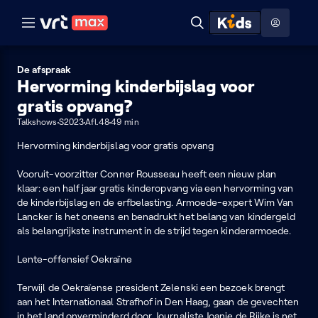
Naar hoofdinhoud
Naar audiodescriptie
Naar help
ontdekken
Toon
Zoeken
Naar nuttige links
menu
Hoog contrast modus
De afspraak
Hervorming kinderbijslag voor
gratis opvang?
Talkshows
S2023
Afl.48
49 min
Hervorming kinderbijslag voor gratis opvang
Vooruit-voorzitter Conner Rousseau heeft een nieuw plan
klaar: een half jaar gratis kinderopvang via een hervorming van
de kinderbijslag en de erfbelasting. Armoede-expert Wim Van
Lancker is het oneens en benadrukt het belang van kindergeld
als belangrijkste instrument in de strijd tegen kinderarmoede.
Lente-offensief Oekraïne
Terwijl de Oekraïense president Zelenski een bezoek brengt
aan het Internationaal Strafhof in Den Haag, gaan de gevechten
in het land onverminderd door. Journaliste Joanie de Rijke is net