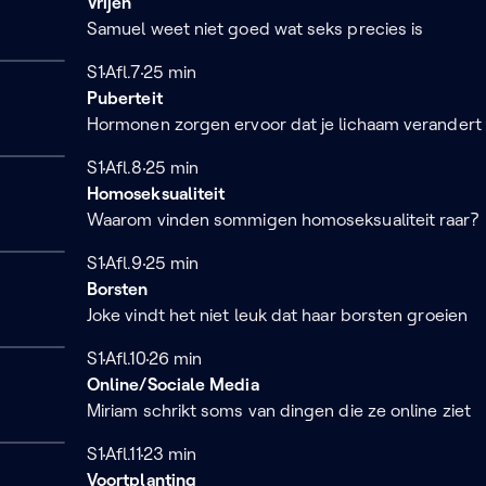
Vrijen
Samuel weet niet goed wat seks precies is
Seizoen 1
S1
Afl.7
25 minuten
25 min
Puberteit
Hormonen zorgen ervoor dat je lichaam verandert
Seizoen 1
S1
Afl.8
25 minuten
25 min
Homoseksualiteit
Waarom vinden sommigen homoseksualiteit raar?
Seizoen 1
S1
Afl.9
25 minuten
25 min
Borsten
Joke vindt het niet leuk dat haar borsten groeien
Seizoen 1
S1
Afl.10
26 minuten
26 min
Online/Sociale Media
Miriam schrikt soms van dingen die ze online ziet
Seizoen 1
S1
Afl.11
23 minuten
23 min
Voortplanting