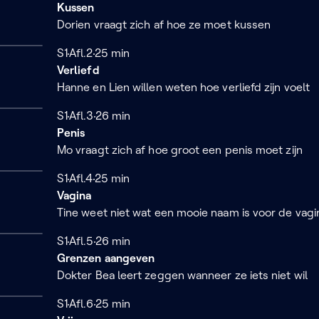
Kussen
Dorien vraagt zich af hoe ze moet kussen
Seizoen 1
S1
Afl.2
25 minuten
25 min
Verliefd
Hanne en Lien willen weten hoe verliefd zijn voelt
Seizoen 1
S1
Afl.3
26 minuten
26 min
Penis
Mo vraagt zich af hoe groot een penis moet zijn
Seizoen 1
S1
Afl.4
25 minuten
25 min
Vagina
Tine weet niet wat een mooie naam is voor de vagi
Seizoen 1
S1
Afl.5
26 minuten
26 min
Grenzen aangeven
Dokter Bea leert zeggen wanneer ze iets niet wil
Seizoen 1
S1
Afl.6
25 minuten
25 min