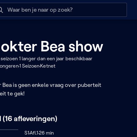
 help
Naar nuttige links
dokter Bea show
 seizoen 1 langer dan een jaar beschikbaar
jongeren
1 Seizoen
Ketnet
 Bea is geen enkele vraag over puberteit
eit te gek!
 (16 afleveringen)
Seizoen 1
S1
Afl.1
26 minuten
26 min