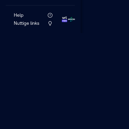
Help
Nuttige links
VRT MAX is het 
streamingplatf
VRT.
BEOORD