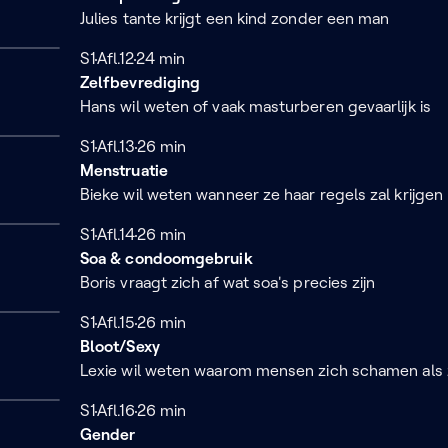
Julies tante krijgt een kind zonder een man
Seizoen 1
S1
Afl.12
24 minuten
24 min
Zelfbevrediging
Hans wil weten of vaak masturberen gevaarlijk is
Seizoen 1
S1
Afl.13
26 minuten
26 min
Menstruatie
Bieke wil weten wanneer ze haar regels zal krijgen
Seizoen 1
S1
Afl.14
26 minuten
26 min
Soa & condoomgebruik
Boris vraagt zich af wat soa's precies zijn
Seizoen 1
S1
Afl.15
26 minuten
26 min
Bloot/Sexy
Lexie wil weten waarom mensen zich schamen als z
Seizoen 1
S1
Afl.16
26 minuten
26 min
Gender