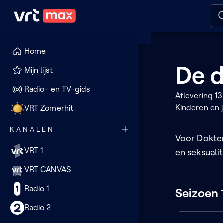
Naar hoofdinhoud
Naar audiodescriptie
Naar
Home
De 
Mijn lijst
Radio- en TV-gids
Aflevering 13
Kinderen en 
VRT Zomerhit
KANALEN
Voor Dokter
VRT 1
en seksualit
VRT CANVAS
Radio 1
Seizoen 1
Radio 2