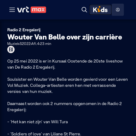
Naar hoofdinhoud
Naar audiodescriptie
Naar help
ontdekken
Toon
Zoeken
Naar nuttige links
menu
Hoog contrast modus
Radio 2 Eregalerij
Wouter Van Belle over zijn carrière
Muziek
S2022
Afl.4
23 min
Dit
programma
kan
Op 25 mei 2022 is er in Kursaal Oostende de 20ste liveshow
je
van De Radio 2 Eregalerij.
enkel
in
Soulsister en Wouter Van Belle worden gevierd voor een Leven
de
Vol Muziek. Collega-artiesten eren hen met verrassende
EU
versies van hun muziek.
bekijken
Daarnaast worden ook 2 nummers opgenomen in de Radio 2
Eregalerij:
- 'Het kan niet zijn' van Will Tura
- 'Soldiers of love' van Liliane St Pierre.