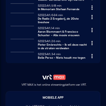
Seizoen 2022
S2022
Afl.5
18 minuten
18 min
In Memoriam Stefaan Fernande
Seizoen 2022
S2022
Afl.6
94 minuten
94 min
De Radio 2 Eregalerij, de 20ste
liveshow
Seizoen 2023
S2023
Afl.1
4 minuten
4 min
Aaron Blommaert & Francisco
Schuster – Alle mooie vrouwen
Seizoen 2023
S2023
Afl.2
5 minuten
5 min
Pieter Embrechts – Ik wil deze nacht
in de straten verdwalen
Seizoen 2023
S2023
Afl.3
4 minuten
4 min
Belle Perez – Niets houdt me tegen
VRT MAX is het online streamingplatform van VRT.
MOBIELE APP