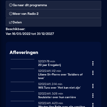
Ga naar dit programma
Meer van Radio 2
Delen
Beschikbaar:
Van 16/05/2022 tot 31/12/2027
Afleveringen
Seizoen 2021
S2021
78 minuten
78 min
20 jaar Eregalerij
Seizoen 2022
S2022
Afl.1
12 minuten
12 min
Liliane St-Pierre over 'Soldiers of
love'
Seizoen 2022
S2022
Afl.2
14 minuten
14 min
Will Tura over 'Het kan niet zijn'
Seizoen 2022
S2022
Afl.3
26 minuten
26 min
Soulsister over hun carrière
Seizoen 2022
S2022
Afl.4
23 minuten
23 min
Wouter Van Belle over zijn carrière