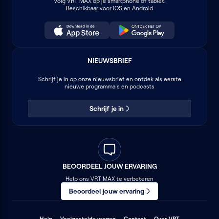
Volg
VRT MAX
op je smartphone of tablet.
Beschikbaar voor iOS en Android
NIEUWSBRIEF
Schrijf je in op onze nieuwsbrief en ontdek als eerste
nieuwe programma's en podcasts
Schrijf je in
BEOORDEEL JOUW ERVARING
Help ons VRT MAX te verbeteren
Beoordeel jouw ervaring
(opent
(opent
(opent
Help
Veelgestelde vragen
Contact
Over VRT