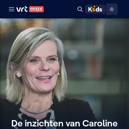
Naar hoofdinhoud
Naar audiodescriptie
Naar help
ontdekken
Toon
Zoeken
Naar nuttige links
menu
Hoog contrast modus
De inzichten van Caroline