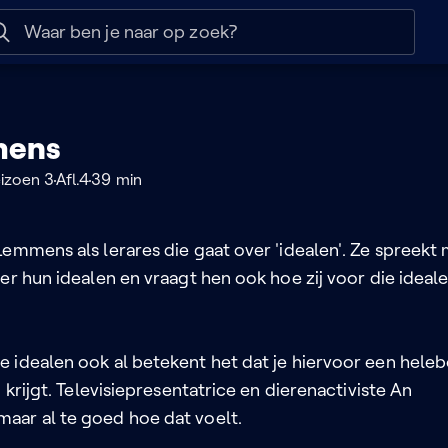
 help
Naar nuttige links
mens
izoen 3
Afl.4
39 min
emmens als lerares die gaat over 'idealen'. Ze spreekt
er hun idealen en vraagt hen ook hoe zij voor die ideal
 idealen ook al betekent het dat je hiervoor een heleb
n krijgt. Televisiepresentatrice en dierenactiviste An
ar al te goed hoe dat voelt.