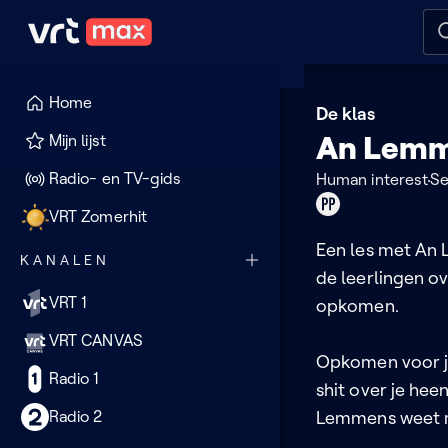
Naar hoofdinhoud
Naar audiodescriptie
Naar
Home
De klas
An Lem
Mijn lijst
Radio- en TV-gids
Human interest
Se
Product
VRT Zomerhit
placement
Een les met An L
KANALEN
de leerlingen ov
VRT 1
opkomen.
VRT CANVAS
Opkomen voor je
Radio 1
shit over je hee
Radio 2
Lemmens weet ma