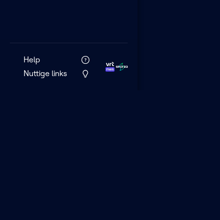
Help
Nuttige links
VRT MAX is het 
streamingplatf
VRT.