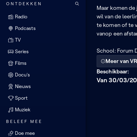
ONTDEKKEN
Maar komen de 
wil van de leerl
Radio
te komen of te v
Podcasts
vanop een afst
TV
School: Forum Da
Series
Meer van VR
Films
Beschikbaar:
Docu's
Van 30/03/202
Nieuws
Sport
Muziek
BELEEF MEE
Doe mee