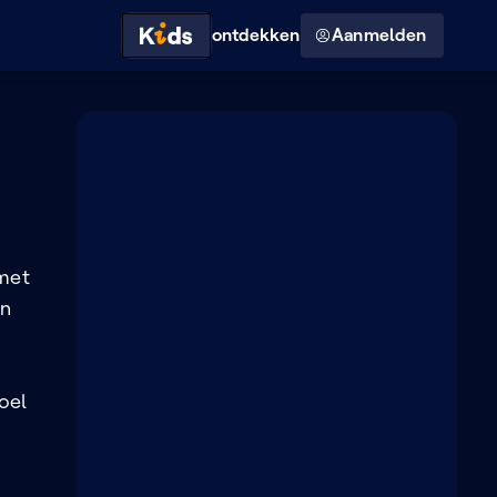
Hoog contrast modus
ontdekken
Aanmelden
 met
en
oel