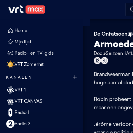
Naar hoofdinhoud
Naar audiodescriptie
Naar
Home
De Onfatsoenlij
Armoed
Mijn lijst
Radio- en TV-gids
Docu
Seizoen 1
Afl.
Geschikt
Dit
VRT Zomerhit
voor
programma
Brandweerman Ri
KANALEN
12
kan
hoge aantal dod
jaar
je
VRT 1
of
enkel
Robin probeert a
VRT CANVAS
ouder
in
maar een ongeva
de
Radio 1
EU
Radio 2
Jérôme verloor é
bekijken
waar de politie