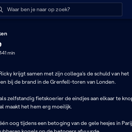
 help
Naar nuttige links
ken
e
1
41 min
cky krijgt samen met zijn collega's de schuld van het
en bij de brand in de Grenfell-toren van Londen.
ls zelfstandig fietskoerier de eindjes aan elkaar te kn
l maakt het hem erg moeilijk.
én oog tijdens een betoging van de gele hesjes in Parij
 rubberen kogels op de betogers afvuurde.