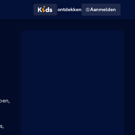
Hoog contrast modus
ontdekken
Aanmelden
open,
s,