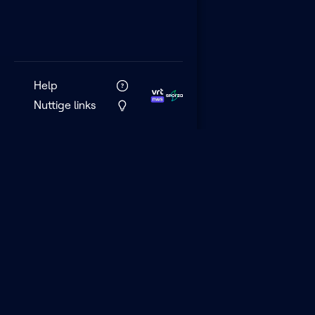
Help
Nuttige links
VRT MAX is het 
streamingplatf
VRT.