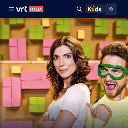
Naar hoofdinhoud
Naar audiodescriptie
Naar help
ontdekken
Toon
Zoeken
Naar nuttige links
menu
Hoog contrast modus