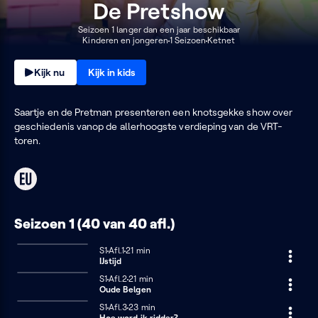
De Pretshow
Seizoen 1 langer dan een jaar beschikbaar
Kinderen en jongeren
1 Seizoen
Ketnet
Kijk nu
Kijk in kids
Saartje en de Pretman presenteren een knotsgekke show over
geschiedenis vanop de allerhoogste verdieping van de VRT-
toren.
Seizoen 1 (40 van 40 afl.)
Seizoen 1
S1
Afl.1
21 minuten
21 min
IJstijd
Seizoen 1
S1
Afl.2
21 minuten
21 min
Oude Belgen
Seizoen 1
S1
Afl.3
23 minuten
23 min
Hoe word ik ridder?