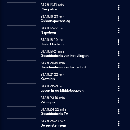
Seizoen 1
S1
Afl.15
19 minuten
19 min
Cleopatra
Seizoen 1
S1
Afl.16
23 minuten
23 min
Guldensporenslag
Seizoen 1
S1
Afl.17
22 minuten
22 min
Napoleon
Seizoen 1
S1
Afl.18
20 minuten
20 min
Oude Grieken
Seizoen 1
S1
Afl.19
21 minuten
21 min
Geschiedenis van het vliegen
Seizoen 1
S1
Afl.20
19 minuten
19 min
Geschiedenis van het schrift
Seizoen 1
S1
Afl.21
22 minuten
22 min
Kastelen
Seizoen 1
S1
Afl.22
21 minuten
21 min
Leven in de Middeleeuwen
Seizoen 1
S1
Afl.23
19 minuten
19 min
Vikingen
Seizoen 1
S1
Afl.24
22 minuten
22 min
Geschiedenis TV
Seizoen 1
S1
Afl.25
20 minuten
20 min
De eerste mens