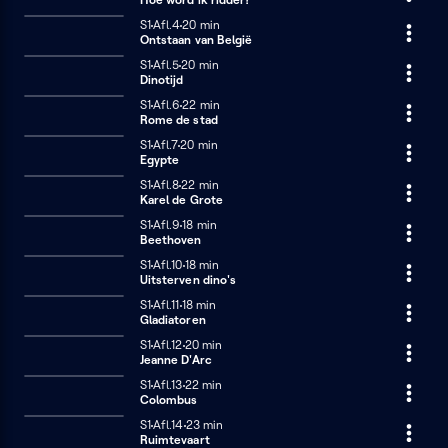
Seizoen 1
S1
Afl.4
20 minuten
20 min
Ontstaan van België
Seizoen 1
S1
Afl.5
20 minuten
20 min
Dinotijd
Seizoen 1
S1
Afl.6
22 minuten
22 min
Rome de stad
Seizoen 1
S1
Afl.7
20 minuten
20 min
Egypte
Seizoen 1
S1
Afl.8
22 minuten
22 min
Karel de Grote
Seizoen 1
S1
Afl.9
18 minuten
18 min
Beethoven
Seizoen 1
S1
Afl.10
18 minuten
18 min
Uitsterven dino's
Seizoen 1
S1
Afl.11
18 minuten
18 min
Gladiatoren
Seizoen 1
S1
Afl.12
20 minuten
20 min
Jeanne D'Arc
Seizoen 1
S1
Afl.13
22 minuten
22 min
Colombus
Seizoen 1
S1
Afl.14
23 minuten
23 min
Ruimtevaart