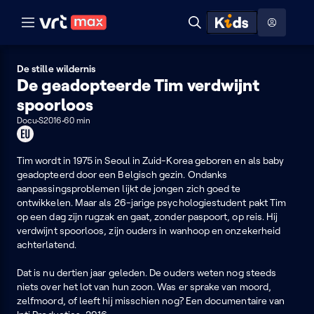
Naar hoofdinhoud
Naar audiodescriptie
Naar help
ontdekken
Toon
Zoeken
Naar nuttige links
menu
Hoog contrast modus
De stille wildernis
De geadopteerde Tim verdwijnt
spoorloos
Docu
S2016
60 min
Dit
programma
kan
Tim wordt in 1975 in Seoul in Zuid-Korea geboren en als baby
je
geadopteerd door een Belgisch gezin. Ondanks
enkel
aanpassingsproblemen lijkt de jongen zich goed te
in
ontwikkelen. Maar als 26-jarige psychologiestudent pakt Tim
de
op een dag zijn rugzak en gaat, zonder paspoort, op reis. Hij
EU
verdwijnt spoorloos, zijn ouders in wanhoop en onzekerheid
bekijken
achterlatend.
Dat is nu dertien jaar geleden. De ouders weten nog steeds
niets over het lot van hun zoon. Was er sprake van moord,
zelfmoord, of leeft hij misschien nog? Een documentaire van