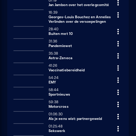
07:19
Jan Jambon over het overlegcomité
16:39
Georges-Louis Bouchez en Annelies
Verlinden over de versoepelingen
28:40
Buiten met 10
31:36
Pandemiewet
35:38
Astra-Zeneca
41:26
Vaccinatiebereidheid
54:24
EMY
58:44
Sportnieuws
59:38
Motorcross
01:06:30
Als je eens wist: partnergeweld
01:25:48
Sekswerk