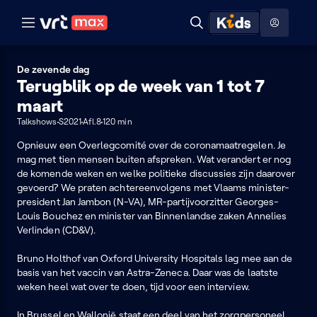
Naar hoofdinhoud
Naar audiodescriptie
Naar help
ontdekken
Toon
Zoeken
Naar nuttige links
menu
Hoog contrast modus
De zevende dag
Terugblik op de week van 1 tot 7
maart
Talkshows
S2021
Afl.8
120 min
Opnieuw een Overlegcomité over de coronamaatregelen. Je
mag met tien mensen buiten afspreken. Wat verandert er nog
de komende weken en welke politieke discussies zijn daarover
gevoerd? We praten achtereenvolgens met Vlaams minister-
president Jan Jambon (N-VA), MR-partijvoorzitter Georges-
Louis Bouchez en minister van Binnenlandse zaken Annelies
Verlinden (CD&V).
Bruno Holthof van Oxford University Hospitals lag mee aan de
basis van het vaccin van Astra-Zeneca. Daar was de laatste
weken heel wat over te doen, tijd voor een interview.
In Brussel en Wallonië staat een deel van het zorgpersoneel,