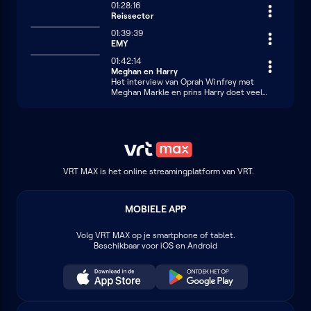
01:28:16
Reissector
01:39:39
EMY
01:42:14
Meghan en Harry
Het interview van Oprah Winfrey met
Meghan Markle en prins Harry doet veel
stof opwaaien. Correspondent Lia Van
Bekhoven in Londen en koningshuiskenner
Jo De Poorter blikken vooruit.
VRT MAX is het online streamingplatform van VRT.
MOBIELE APP
Volg
VRT MAX
op je smartphone of tablet.
Beschikbaar voor iOS en Android