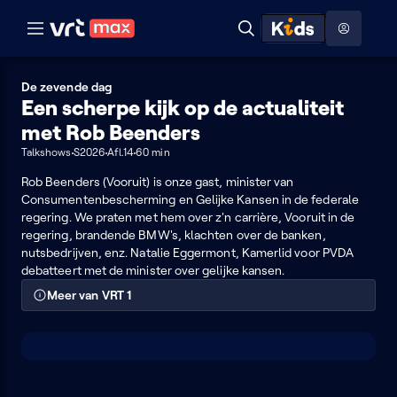
Naar hoofdinhoud
Naar audiodescriptie
Naar help
ontdekken
Toon
Zoeken
Naar nuttige links
menu
Hoog contrast modus
De zevende dag
Een scherpe kijk op de actualiteit
met Rob Beenders
Talkshows
S2026
Afl.14
60 min
Rob Beenders (Vooruit) is onze gast, minister van
Consumentenbescherming en Gelijke Kansen in de federale
regering. We praten met hem over z'n carrière, Vooruit in de
regering, brandende BMW's, klachten over de banken,
nutsbedrijven, enz. Natalie Eggermont, Kamerlid voor PVDA
debatteert met de minister over gelijke kansen.
Meer van VRT 1