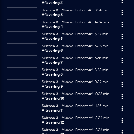
Aflevering 2
Vlaams-
Seizoen 3 - Vlaams-Brabant
Afl.3
24 minuten
24 min
Brabant
Aflevering 3
(24
Seizoen 3 - Vlaams-Brabant
Afl.4
24 minuten
24 min
van
Aflevering 4
24
Seizoen 3 - Vlaams-Brabant
Afl.5
27 minuten
27 min
afl.)
Aflevering 5
Seizoen 3 - Vlaams-Brabant
Afl.6
25 minuten
25 min
Aflevering 6
Seizoen 3 - Vlaams-Brabant
Afl.7
26 minuten
26 min
Aflevering 7
Seizoen 3 - Vlaams-Brabant
Afl.8
23 minuten
23 min
Aflevering 8
Seizoen 3 - Vlaams-Brabant
Afl.9
22 minuten
22 min
Aflevering 9
Seizoen 3 - Vlaams-Brabant
Afl.10
23 minuten
23 min
Aflevering 10
Seizoen 3 - Vlaams-Brabant
Afl.11
26 minuten
26 min
Aflevering 11
Seizoen 3 - Vlaams-Brabant
Afl.12
24 minuten
24 min
Aflevering 12
Seizoen 3 - Vlaams-Brabant
Afl.13
25 minuten
25 min