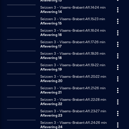
Aflevering 13
Seizoen 3 - Vlaams-Brabant
Afl.14
24 minuten
24 min
Aflevering 14
Seizoen 3 - Vlaams-Brabant
Afl.15
23 minuten
23 min
Aflevering 15
Seizoen 3 - Vlaams-Brabant
Afl.16
24 minuten
24 min
Aflevering 16
Seizoen 3 - Vlaams-Brabant
Afl.17
26 minuten
26 min
Aflevering 17
Seizoen 3 - Vlaams-Brabant
Afl.18
26 minuten
26 min
Aflevering 18
Seizoen 3 - Vlaams-Brabant
Afl.19
22 minuten
22 min
Aflevering 19
Seizoen 3 - Vlaams-Brabant
Afl.20
22 minuten
22 min
Aflevering 20
Seizoen 3 - Vlaams-Brabant
Afl.21
26 minuten
26 min
Aflevering 21
Seizoen 3 - Vlaams-Brabant
Afl.22
28 minuten
28 min
Aflevering 22
Seizoen 3 - Vlaams-Brabant
Afl.23
27 minuten
27 min
Aflevering 23
Seizoen 3 - Vlaams-Brabant
Afl.24
26 minuten
26 min
Aflevering 24