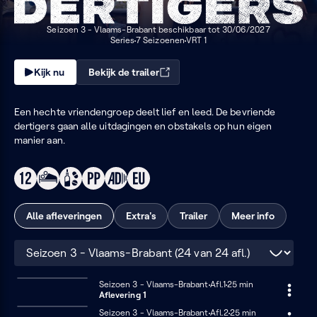
Dertigers
met
Seizoen 3 - Vlaams-Brabant beschikbaar tot 30/06/2027
Series
7 Seizoenen
VRT 1
audiodescriptie
Kijk nu
Bekijk de trailer
Een hechte vriendengroep deelt lief en leed. De bevriende
dertigers gaan alle uitdagingen en obstakels op hun eigen
manier aan.
Alle afleveringen
Extra's
Trailer
Meer info
Seizoen
Seizoen 3 - Vlaams-Brabant
Afl.1
25 minuten
25 min
Aflevering 1
3
-
Seizoen 3 - Vlaams-Brabant
Afl.2
25 minuten
25 min