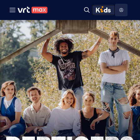
Naar hoofdinhoud
Naar audiodescriptie
Naar help
ontdekken
Toon
Zoeken
Naar nuttige links
menu
Hoog contrast modus