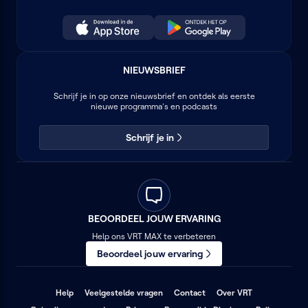
NIEUWSBRIEF
Schrijf je in op onze nieuwsbrief en ontdek als eerste
nieuwe programma's en podcasts
Schrijf je in
BEOORDEEL JOUW ERVARING
Help ons VRT MAX te verbeteren
Beoordeel jouw ervaring
(opent
(opent
(opent
Help
Veelgestelde vragen
Contact
Over VRT
in
in
in