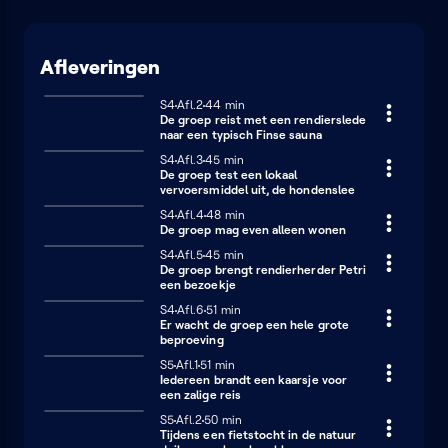
Afleveringen
Seizoen 4
S4
Afl.2
44 minuten
44 min
De groep reist met een rendierslede
naar een typisch Finse sauna
Seizoen 4
S4
Afl.3
45 minuten
45 min
De groep test een lokaal
vervoersmiddel uit, de hondenslee
Seizoen 4
S4
Afl.4
48 minuten
48 min
De groep mag even alleen wonen
Seizoen 4
S4
Afl.5
45 minuten
45 min
De groep brengt rendierherder Petri
een bezoekje
Seizoen 4
S4
Afl.6
51 minuten
51 min
Er wacht de groep een hele grote
beproeving
Seizoen 5
S5
Afl.1
51 minuten
51 min
Iedereen brandt een kaarsje voor
een zalige reis
Seizoen 5
S5
Afl.2
50 minuten
50 min
Tijdens een fietstocht in de natuur