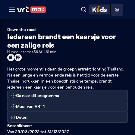
Naar hoofdinhoud
Naar audiodescriptie
Naar help
ontdekken
Toon
Zoeken
Naar nuttige links
menu
Hoog contrast modus
Down the road
Iedereen brandt een kaarsje voor
een zalige reis
Human interest
S5
Afl.1
51 min
Geschikt
Product
voor
placement
alle
Het grote moment is daar: de groep vertrekt richting Thailand.
leeftijden
Na een lange en vermoeiende reis is het tijd voor de eerste
Thaise indrukken. In een boeddhistische tempel brandt
iedereen een kaarsje voor een behouden reis.
Ga naar dit programma
Meer van VRT 1
Delen
Beschikbaar:
Van 29/08/2022 tot 31/12/2027