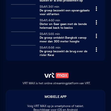
duiken er al snel problemen op
Seizoen 5
S5
Afl.3
51 minuten
51 min
De groep bezoekt een opvangplaats
voor olifanten
Seizoen 5
S5
Afl.4
50 minuten
50 min
Dieter en Saar gaan met de bende
helemaal back to basics
Seizoen 5
S5
Afl.5
55 minuten
55 min
De groep ontdekt Bangkok vanop
meer dan 300 meter hoogte
Seizoen 5
S5
Afl.6
56 minuten
56 min
De groep bezoekt de brug over de
rivier Kwai
VRT MAX is het online streamingplatform van VRT.
MOBIELE APP
Volg
VRT MAX
op je smartphone of tablet.
Beschikbaar voor iOS en Android