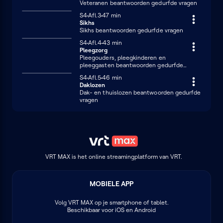
Veteranen beantwoorden gedurfde vragen
Seizoen 4
S4
Afl.3
47 minuten
47 min
Sikhs
Sikhs beantwoorden gedurfde vragen
Seizoen 4
S4
Afl.4
43 minuten
43 min
Pleegzorg
Pleegouders, pleegkinderen en
pleeggasten beantwoorden gedurfde
vragen
Seizoen 4
S4
Afl.5
46 minuten
46 min
Daklozen
Dak- en thuislozen beantwoorden gedurfde
vragen
VRT MAX is het online streamingplatform van VRT.
MOBIELE APP
Volg
VRT MAX
op je smartphone of tablet.
Beschikbaar voor iOS en Android