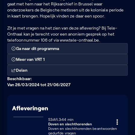
gaat met hem naar het Rijksarchief in Brussel waar
onderzoekers de Belgische metissen uit de koloniale periode
in kaart brengen. Hopelijk vinden ze daar een spoor.
Zit je met vragen na het zien van deze aflevering? Bij Tele-
Onthaal kan je terecht voor een anoniem gesprek op het
telefoonnummer 106 of via www.tele-onthaal.be.
Ga naar dit programma
Meer van VRT 1
Delen
Beschikbaar:
Van 26/03/2024 tot 21/06/2027
Afleveringen
Seizoen 3
S3
Afl.3
44 minuten
44 min
Doven en slechthorenden
Doven en slechthorenden beantwoorden
gedurfde vragen