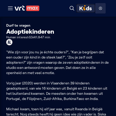
Naar hoofdinhoud
Naar audiodescriptie
Naar help
ontdekken
Toon
Zoeken
Naar nuttige links
menu
Hoog contrast modus
Durf te vragen
Adoptiekinderen
Human interest
S3
Afl.8
47 min
Geschikt
voor
alle
"Wie zijn voor jou nu je échte ouders?", "Kan je begrijpen dat
leeftijden
een ouder zijn kind in de steek laat?", "Zou je zelf ooit
adopteren?" zijn vragen waarop de zeven adoptiekinderen in de
studio een antwoord moeten geven. Dat doen ze in alle
openheid en met veel emotie.
Vorig jaar (2020) werden in Vlaanderen 39 kinderen
geadopteerd, van wie 16 kinderen uit België en 23 kinderen uit
het buitenland kwamen. De meesten onder hen kwamen uit
Portugal, de Filipijnen, Zuid-Afrika, Burkina Faso en India.
Michael kwam, toen hij elf jaar was, vanuit Rwanda in België
terecht. Nog steeds heeft hij geen idee wie zijn vader is. Siska