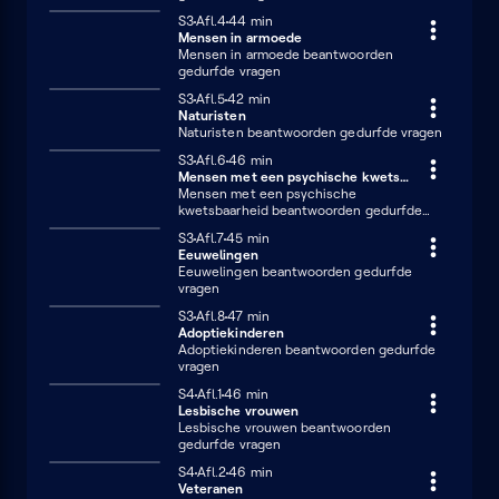
Seizoen 3
S3
Afl.4
44 minuten
44 min
Mensen in armoede
Mensen in armoede beantwoorden
gedurfde vragen
Seizoen 3
S3
Afl.5
42 minuten
42 min
Naturisten
Naturisten beantwoorden gedurfde vragen
Seizoen 3
S3
Afl.6
46 minuten
46 min
Mensen met een psychische kwetsbaarheid
Mensen met een psychische
kwetsbaarheid beantwoorden gedurfde
vragen
Seizoen 3
S3
Afl.7
45 minuten
45 min
Eeuwelingen
Eeuwelingen beantwoorden gedurfde
vragen
Seizoen 3
S3
Afl.8
47 minuten
47 min
Adoptiekinderen
Adoptiekinderen beantwoorden gedurfde
vragen
Seizoen 4
S4
Afl.1
46 minuten
46 min
Lesbische vrouwen
Lesbische vrouwen beantwoorden
gedurfde vragen
Seizoen 4
S4
Afl.2
46 minuten
46 min
Veteranen