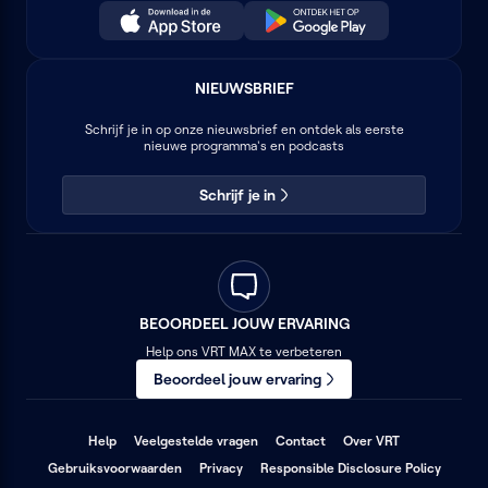
NIEUWSBRIEF
Schrijf je in op onze nieuwsbrief en ontdek als eerste
nieuwe programma's en podcasts
Schrijf je in
BEOORDEEL JOUW ERVARING
Help ons VRT MAX te verbeteren
Beoordeel jouw ervaring
(opent
(opent
(opent
Help
Veelgestelde vragen
Contact
Over VRT
in
in
in
(opent
(opent
(opent
Gebruiksvoorwaarden
Privacy
Responsible Disclosure Policy
een
een
een
in
in
in
nieuw
nieuw
nieuw