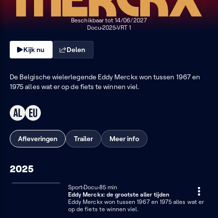
Merckx:
de
Beschikbaar tot 14/06/2027
Docu
2025
VRT 1
grootste
Kijk nu
Delen
aller
tijden
De Belgische wielerlegende Eddy Merckx won tussen 1967 en
1975 alles wat er op de fiets te winnen viel.
Afleveringen
Trailer
Meer info
2025
Sport
Docu
85 minuten
85 min
Eddy Merckx: de grootste aller tijden
Eddy Merckx won tussen 1967 en 1975 alles wat er
op de fiets te winnen viel.