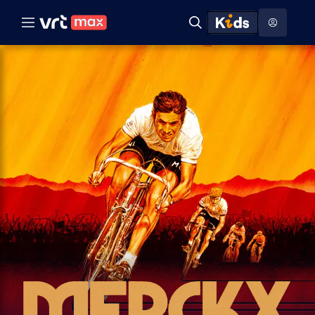
Naar hoofdinhoud
Naar audiodescriptie
Naar help
ontdekken
Toon
Zoeken
Naar nuttige links
menu
Hoog contrast modus
Eddy