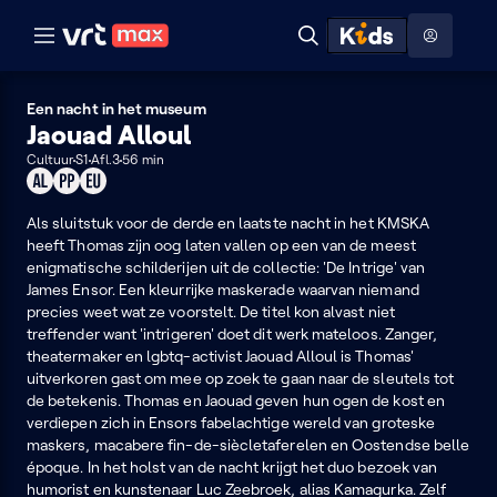
Naar hoofdinhoud
Naar audiodescriptie
Naar help
ontdekken
Toon
Zoeken
Naar nuttige links
menu
Hoog contrast modus
Een nacht in het museum
Jaouad Alloul
Cultuur
S1
Afl.3
56 min
Geschikt
Product
Dit
voor
placement
programma
alle
Als sluitstuk voor de derde en laatste nacht in het KMSKA
kan
leeftijden
heeft Thomas zijn oog laten vallen op een van de meest
je
enigmatische schilderijen uit de collectie: 'De Intrige' van
enkel
James Ensor. Een kleurrijke maskerade waarvan niemand
in
precies weet wat ze voorstelt. De titel kon alvast niet
de
treffender want 'intrigeren' doet dit werk mateloos. Zanger,
EU
theatermaker en lgbtq-activist Jaouad Alloul is Thomas'
bekijken
uitverkoren gast om mee op zoek te gaan naar de sleutels tot
de betekenis. Thomas en Jaouad geven hun ogen de kost en
verdiepen zich in Ensors fabelachtige wereld van groteske
maskers, macabere fin-de-siècletaferelen en Oostendse belle
époque. In het holst van de nacht krijgt het duo bezoek van
humorist en kunstenaar Luc Zeebroek, alias Kamagurka. Zelf