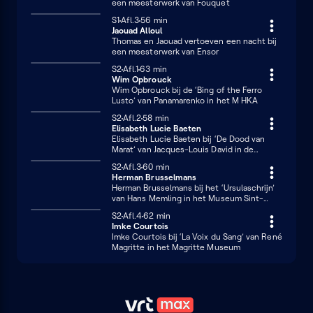
een meesterwerk van Fouquet
Seizoen 1
S1
Afl.3
56 minuten
56 min
Jaouad Alloul
Thomas en Jaouad vertoeven een nacht bij
een meesterwerk van Ensor
Seizoen 2
S2
Afl.1
63 minuten
63 min
Wim Opbrouck
Wim Opbrouck bij de ‘Bing of the Ferro
Lusto’ van Panamarenko in het M HKA
Seizoen 2
S2
Afl.2
58 minuten
58 min
Elisabeth Lucie Baeten
Elisabeth Lucie Baeten bij ‘De Dood van
Marat’ van Jacques-Louis David in de
KMSKB
Seizoen 2
S2
Afl.3
60 minuten
60 min
Herman Brusselmans
Herman Brusselmans bij het ‘Ursulaschrijn’
van Hans Memling in het Museum Sint-
Janshospitaal
Seizoen 2
S2
Afl.4
62 minuten
62 min
Imke Courtois
Imke Courtois bij ‘La Voix du Sang’ van René
Magritte in het Magritte Museum