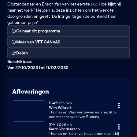
Oostendenaar en Ensor-fan van het eerste uur. Hoe kijkt hij
naar het werk? Helpen al deze inzichten om het werk te
doorgronden en geeft 'De Intrige' tegen de ochtend haar
geheimen prijs?
Ga naar dit programma
Meer van VRT CANVAS
Delen
Beschikbaar:
Van 27/10/2023 tot 11/02/2030
Afleveringen
Seizoen 1
S1
Afl.1
55 minuten
55 min
Wim Willaert
Thomas en Wim vertoeven een nacht bij
een meesterwerk van Rubens
Seizoen 1
S1
Afl.2
59 minuten
59 min
Sarah Vandeursen
Thomas en Sarah vertoeven een nacht bij