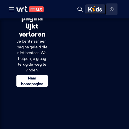
Naar hoofdinhoud
Naar audiodescriptie
Naar help
Deze
ontdekken
Toon
Zoeken
Naar nuttige links
pagina
menu
lijkt
Hoog contrast modus
Deze
verloren
pagina
Je bent naar een
pagina geleid die
lijkt
niet bestaat. We
helpen je graag
verloren
terug de weg te
vinden.
Naar
homepagina