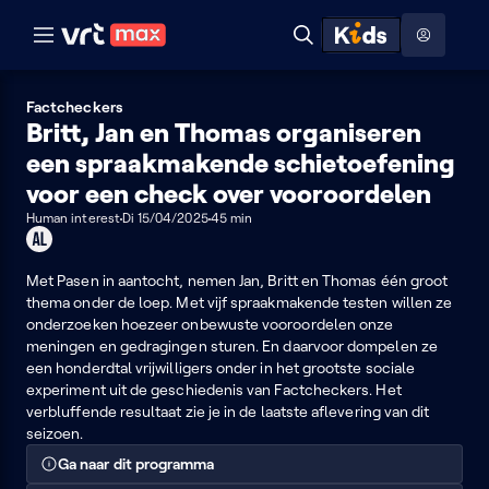
Naar hoofdinhoud
Naar audiodescriptie
Naar help
ontdekken
Toon
Zoeken
Naar nuttige links
menu
Hoog contrast modus
Factcheckers
Britt, Jan en Thomas organiseren
een spraakmakende schietoefening
voor een check over vooroordelen
Human interest
Di 15/04/2025
45 min
Geschikt
voor
alle
Met Pasen in aantocht, nemen Jan, Britt en Thomas één groot
leeftijden
thema onder de loep. Met vijf spraakmakende testen willen ze
onderzoeken hoezeer onbewuste vooroordelen onze
meningen en gedragingen sturen. En daarvoor dompelen ze
een honderdtal vrijwilligers onder in het grootste sociale
experiment uit de geschiedenis van Factcheckers. Het
verbluffende resultaat zie je in de laatste aflevering van dit
seizoen.
Ga naar dit programma