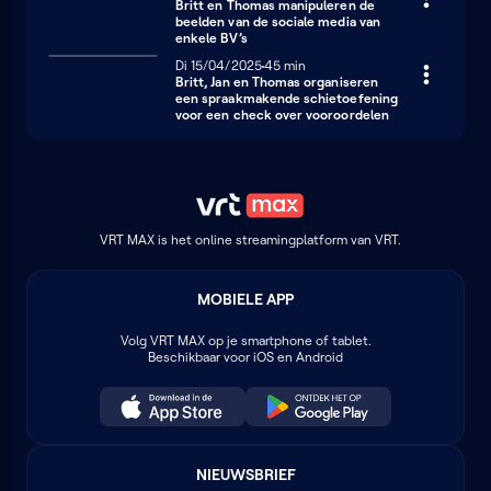
Britt en Thomas manipuleren de
beelden van de sociale media van
enkele BV’s
Dinsdag 15 april 2025
Di 15/04/2025
45 minuten
45 min
Britt, Jan en Thomas organiseren
een spraakmakende schietoefening
voor een check over vooroordelen
VRT MAX is het online streamingplatform van VRT.
MOBIELE APP
Volg
VRT MAX
op je smartphone of tablet.
Beschikbaar voor iOS en Android
NIEUWSBRIEF