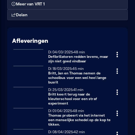
Meer van VRT 1
Delen
Afleveringen
Dinsdag 4 maart 2025
Di 04/03/2025
48 minuten
48 min
Defibrillatoren redden levens, maar
zijn niet goed vindbaar
Dinsdag 18 maart 2025
Di 18/03/2025
45 minuten
45 min
Britt, Jan en Thomas nemen de
schoolbus voor een wel heel lange
busrit
Dinsdag 25 maart 2025
Di 25/03/2025
41 minuten
41 min
Britt keert terug naar de
kleuterschool voor een straf
experiment
Dinsdag 1 april 2025
Di 01/04/2025
48 minuten
48 min
Thomas probeert via het internet
een menselijke schedel op de kop te
tikken.
Dinsdag 8 april 2025
Di 08/04/2025
42 minuten
42 min