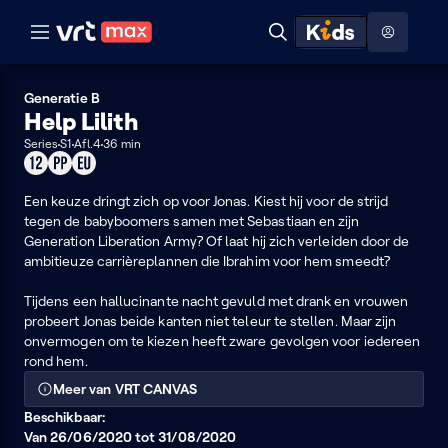
Naar hoofdinhoud
Naar audiodescriptie
Naar help
ontdekken
Toon
Zoeken
Naar nuttige links
menu
Hoog contrast modus
Generatie B
Help Lilith
Series
S1
Afl.4
36 min
Geschikt
Product
Dit
voor
placement
programma
12
Een keuze dringt zich op voor Jonas. Kiest hij voor de strijd
kan
jaar
tegen de babyboomers samen met Sebastiaan en zijn
je
of
Generation Liberation Army? Of laat hij zich verleiden door de
enkel
ouder
ambitieuze carrièreplannen die Ibrahim voor hem smeedt?
in
de
Tijdens een hallucinante nacht gevuld met drank en vrouwen
EU
probeert Jonas beide kanten niet teleur te stellen. Maar zijn
bekijken
onvermogen om te kiezen heeft zware gevolgen voor iedereen
rond hem.
Meer van VRT CANVAS
Beschikbaar:
Van 26/06/2020 tot 31/08/2020