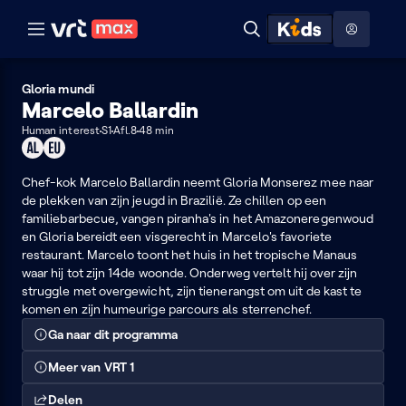
Naar hoofdinhoud
Naar audiodescriptie
Naar help
ontdekken
Toon
Zoeken
Naar nuttige links
menu
Hoog contrast modus
Gloria mundi
Marcelo Ballardin
Human interest
S1
Afl.8
48 min
Geschikt
Dit
voor
programma
alle
Chef-kok Marcelo Ballardin neemt Gloria Monserez mee naar
kan
leeftijden
de plekken van zijn jeugd in Brazilië. Ze chillen op een
je
familiebarbecue, vangen piranha's in het Amazoneregenwoud
enkel
en Gloria bereidt een visgerecht in Marcelo's favoriete
in
restaurant. Marcelo toont het huis in het tropische Manaus
de
waar hij tot zijn 14de woonde. Onderweg vertelt hij over zijn
EU
struggle met overgewicht, zijn tienerangst om uit de kast te
bekijken
komen en zijn humeurige parcours als sterrenchef.
Ga naar dit programma
Meer van VRT 1
Delen