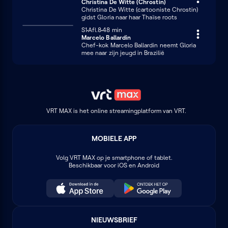
Christina De Witte (Chrostin)
Christina De Witte (cartooniste Chrostin)
gidst Gloria naar haar Thaïse roots
Seizoen 1
S1
Afl.8
48 minuten
48 min
Marcelo Ballardin
Chef-kok Marcelo Ballardin neemt Gloria
mee naar zijn jeugd in Brazilië
VRT MAX is het online streamingplatform van VRT.
MOBIELE APP
Volg
VRT MAX
op je smartphone of tablet.
Beschikbaar voor iOS en Android
NIEUWSBRIEF