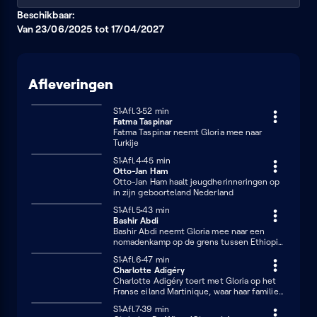
Beschikbaar:
Van 23/06/2025 tot 17/04/2027
Afleveringen
Seizoen 1
S1
Afl.3
52 minuten
52 min
Fatma Taspinar
Fatma Taspinar neemt Gloria mee naar
Turkije
Seizoen 1
S1
Afl.4
45 minuten
45 min
Otto-Jan Ham
Otto-Jan Ham haalt jeugdherinneringen op
in zijn geboorteland Nederland
Seizoen 1
S1
Afl.5
43 minuten
43 min
Bashir Abdi
Bashir Abdi neemt Gloria mee naar een
nomadenkamp op de grens tussen Ethiopië
en Somalië
Seizoen 1
S1
Afl.6
47 minuten
47 min
Charlotte Adigéry
Charlotte Adigéry toert met Gloria op het
Franse eiland Martinique, waar haar familie
vandaan komt
Seizoen 1
S1
Afl.7
39 minuten
39 min