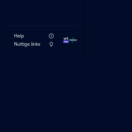
Help
Nuttige links
VRT MAX is het 
streamingplatf
VRT.