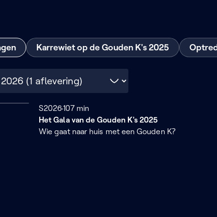
ngen
Karrewiet op de Gouden K's 2025
Optred
s
Seizoen 2026
S2026
107 minuten
107 min
Het Gala van de Gouden K's 2025
Wie gaat naar huis met een Gouden K?