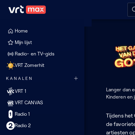
Naar hoofdinhoud
Naar audiodescriptie
Naar
Home
Het
Mijn lijst
Gala
Radio- en TV-gids
van
VRT Zomerhit
de
KANALEN
Goud
Langer dan e
VRT 1
K's
Kinderen en 
VRT CANVAS
Radio 1
Tijdens het
de favoriet
Radio 2
artiesten o