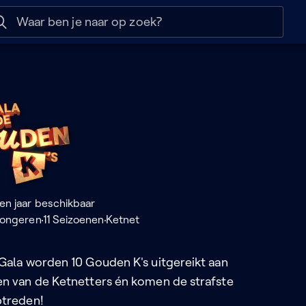
 help
Naar nuttige links
en
en jaar beschikbaar
jongeren
11 Seizoenen
Ketnet
 Gala worden 10 Gouden K's uitgereikt aan
en van de Ketnetters én komen de strafste
ptreden!