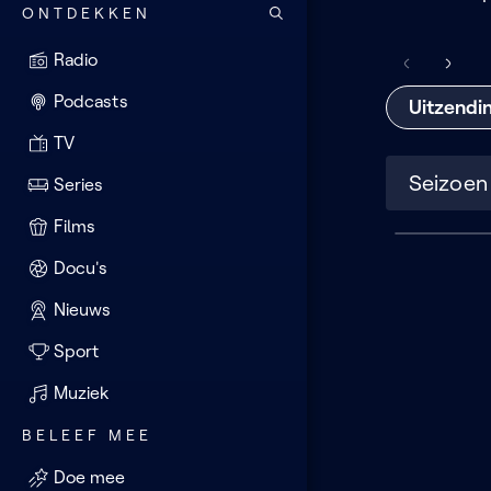
ONTDEKKEN
Radio
Scrol
Scrol
de
de
Podcasts
Uitzendi
lijst
lijst
TV
naar
naar
links
recht
Series
Films
Seizoen
2026
Docu's
(1
Nieuws
aflevering)
Sport
Muziek
BELEEF MEE
Doe mee