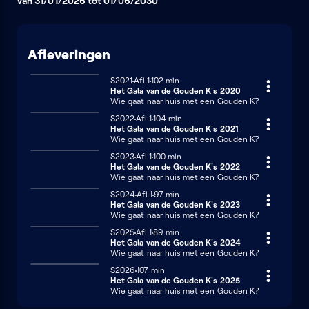
Van 31/01/2026 tot 01/06/2030
Afleveringen
Seizoen 2021
S2021
Afl.1
102 minuten
102 min
Het Gala van de Gouden K's 2020
Wie gaat naar huis met een Gouden K?
Seizoen 2022
S2022
Afl.1
104 minuten
104 min
Het Gala van de Gouden K's 2021
Wie gaat naar huis met een Gouden K?
Seizoen 2023
S2023
Afl.1
100 minuten
100 min
Het Gala van de Gouden K's 2022
Wie gaat naar huis met een Gouden K?
Seizoen 2024
S2024
Afl.1
97 minuten
97 min
Het Gala van de Gouden K's 2023
Wie gaat naar huis met een Gouden K?
Seizoen 2025
S2025
Afl.1
89 minuten
89 min
Het Gala van de Gouden K's 2024
Wie gaat naar huis met een Gouden K?
Seizoen 2026
S2026
107 minuten
107 min
Het Gala van de Gouden K's 2025
Wie gaat naar huis met een Gouden K?