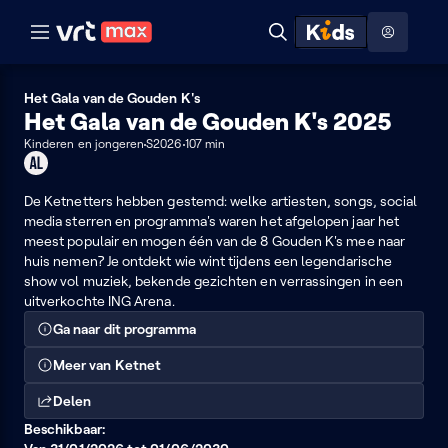
Naar hoofdinhoud
Naar audiodescriptie
Naar help
ontdekken
Toon
Zoeken
Naar nuttige links
menu
Hoog contrast modus
Het Gala van de Gouden K's
Het Gala van de Gouden K's 2025
Kinderen en jongeren
S2026
107 min
Geschikt
voor
alle
De Ketnetters hebben gestemd: welke artiesten, songs, social
leeftijden
media sterren en programma's waren het afgelopen jaar het
meest populair en mogen één van de 8 Gouden K's mee naar
huis nemen? Je ontdekt wie wint tijdens een legendarische
show vol muziek, bekende gezichten en verrassingen in een
uitverkochte ING Arena.
Ga naar dit programma
Meer van Ketnet
Delen
Beschikbaar: