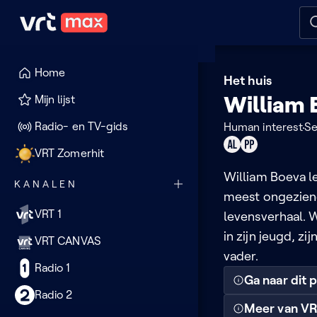
Naar hoofdinhoud
Naar audiodescriptie
Naar
Home
Het huis
William 
Mijn lijst
Radio- en TV-gids
Human interest
Se
Geschikt
Product
VRT Zomerhit
voor
placement
William Boeva le
KANALEN
alle
meest ongeziene
leeftijden
VRT 1
levensverhaal. 
in zijn jeugd, zi
VRT CANVAS
vader.
Radio 1
Ga naar dit
Radio 2
Meer van VR