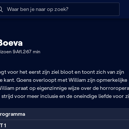
 help
Naar nuttige links
Boeva
izoen 9
Afl.2
67 min
gt voor het eerst zijn ziel bloot en toont zich van zijn
 kant. Goens overloopt met William zijn opmerkelijke
William praat op eigenzinnige wijze over de horroropera
jn strijd voor meer inclusie en de oneindige liefde voor zi
 programma
T 1