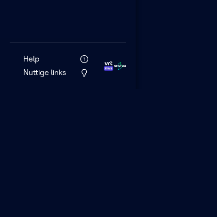
Help
Nuttige links
VRT MAX is het 
streamingplatf
VRT.