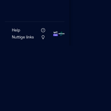
Help
Nuttige links
VRT MAX is het 
streamingplatf
VRT.