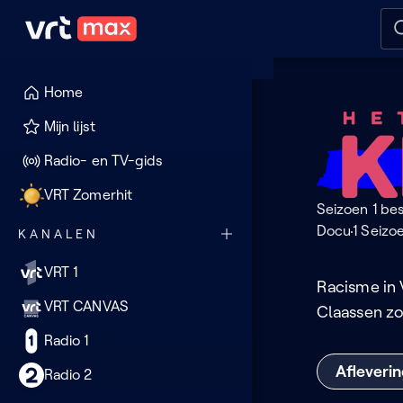
Naar hoofdinhoud
Naar audiodescriptie
Naar
Home
Het
Mijn lijst
leven
Radio- en TV-gids
in
VRT Zomerhit
Seizoen 1 be
kleur
Docu
1 Seizo
KANALEN
VRT 1
Racisme in 
VRT CANVAS
Claassen zo
Radio 1
Afleveri
Radio 2