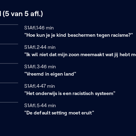
 (5 van 5 afl.)
Seizoen 1
S1
Afl.1
46 minuten
46 min
"Hoe kun je je kind beschermen tegen racisme?"
Seizoen 1
S1
Afl.2
44 minuten
44 min
"Ik wil niet dat mijn zoon meemaakt wat jij hebt
Seizoen 1
S1
Afl.3
46 minuten
46 min
"Vreemd in eigen land"
Seizoen 1
S1
Afl.4
47 minuten
47 min
"Het onderwijs is een racistisch systeem"
Seizoen 1
S1
Afl.5
44 minuten
44 min
"De default setting moet eruit"