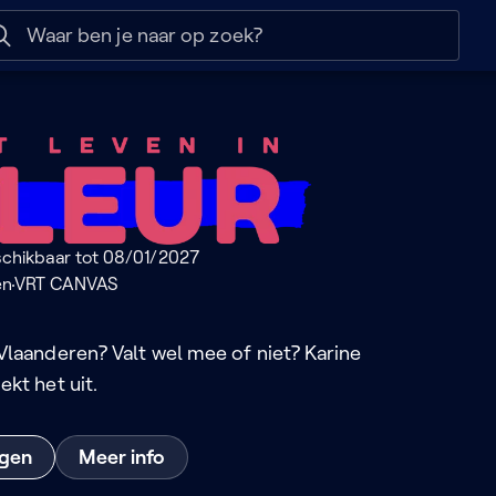
 help
Naar nuttige links
schikbaar tot 08/01/2027
en
VRT CANVAS
Vlaanderen? Valt wel mee of niet? Karine
ekt het uit.
ngen
Meer info