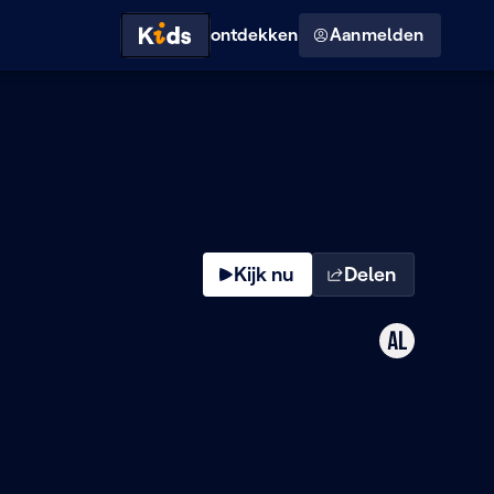
Hoog contrast modus
ontdekken
Aanmelden
Kijk nu
Delen