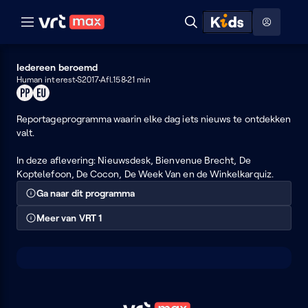
Naar hoofdinhoud
Naar audiodescriptie
Naar help
ontdekken
Toon
Zoeken
Naar nuttige links
menu
Hoog contrast modus
Iedereen beroemd
Human interest
S2017
Afl.158
21 min
Product
Dit
placement
programma
Reportageprogramma waarin elke dag iets nieuws te ontdekken
kan
valt.
je
enkel
In deze aflevering: Nieuwsdesk, Bienvenue Brecht, De
in
Koptelefoon, De Cocon, De Week Van en de Winkelkarquiz.
de
EU
Ga naar dit programma
bekijken
Meer van VRT 1