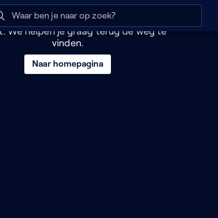
e pagina lijkt verloren
 help
Naar nuttige links
bent naar een pagina geleid die niet
t. We helpen je graag terug de weg te
vinden.
Naar homepagina