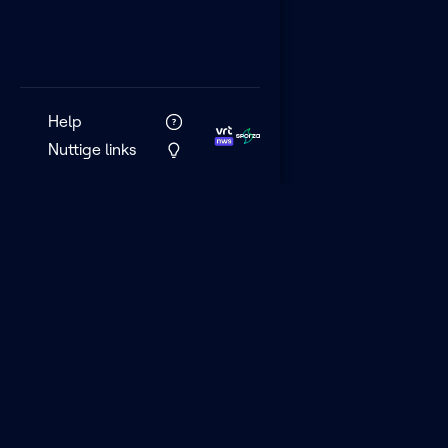
Help
Nuttige links
VRT MAX is het 
streamingplatf
VRT.