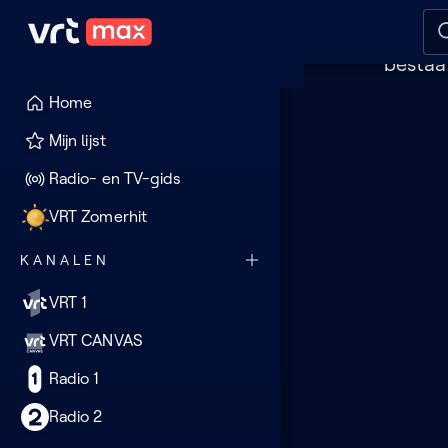
Dez
Naar hoofdinhoud
Naar audiodescriptie
Naar
Je 
bestaa
Home
Deze
Mijn lijst
pagina
Radio- en TV-gids
lijkt
VRT Zomerhit
verloren
KANALEN
VRT 1
VRT CANVAS
Radio 1
Radio 2