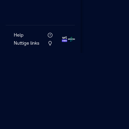
Help
Nuttige links
VRT MAX is het 
streamingplatf
VRT.