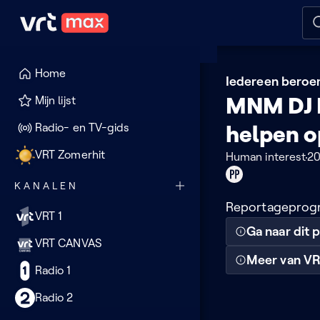
Naar hoofdinhoud
Naar audiodescriptie
Naar
Home
Iedereen bero
MNM DJ 
Mijn lijst
Radio- en TV-gids
helpen o
VRT Zomerhit
Human interest
2
Product
KANALEN
placement
Reportageprogra
VRT 1
Ga naar dit
VRT CANVAS
Meer van VR
Radio 1
Radio 2