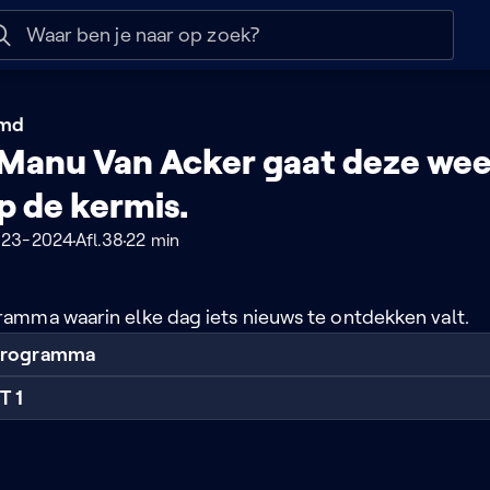
 help
Naar nuttige links
emd
Manu Van Acker gaat deze we
p de kermis.
023-2024
Afl.38
22 min
mma waarin elke dag iets nieuws te ontdekken valt.
 programma
T 1