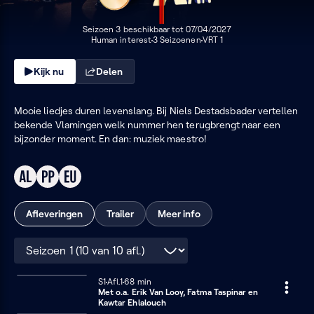
aan
Seizoen 3 beschikbaar tot 07/04/2027
Human interest
3 Seizoenen
VRT 1
Kijk nu
Delen
Mooie liedjes duren levenslang. Bij Niels Destadsbader vertellen
bekende Vlamingen welk nummer hen terugbrengt naar een
bijzonder moment. En dan: muziek maestro!
Afleveringen
Trailer
Meer info
Seizoen
Seizoen 1
S1
Afl.1
68 minuten
68 min
Met o.a. Erik Van Looy, Fatma Taspinar en
1
Kawtar Ehlalouch
(10