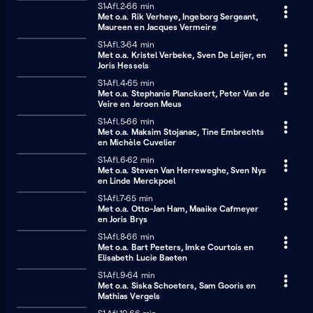
Seizoen 1
S1
Afl.2
66 minuten
66 min
van
Met o.a. Rik Verheye, Ingeborg Sergeant,
10
Maureen en Jacques Vermeire
afl.)
Seizoen 1
S1
Afl.3
64 minuten
64 min
Met o.a. Kristel Verbeke, Sven De Leijer, en
Joris Hessels
Seizoen 1
S1
Afl.4
65 minuten
65 min
Met o.a. Stephanie Planckaert, Peter Van de
Veire en Jeroen Meus
Seizoen 1
S1
Afl.5
66 minuten
66 min
Met o.a. Maksim Stojanac, Tine Embrechts
en Michèle Cuvelier
Seizoen 1
S1
Afl.6
62 minuten
62 min
Met o.a. Steven Van Herreweghe, Sven Nys
en Linde Merckpoel
Seizoen 1
S1
Afl.7
65 minuten
65 min
Met o.a. Otto-Jan Ham, Maaike Cafmeyer
en Joris Brys
Seizoen 1
S1
Afl.8
66 minuten
66 min
Met o.a. Bart Peeters, Imke Courtois en
Elisabeth Lucie Baeten
Seizoen 1
S1
Afl.9
64 minuten
64 min
Met o.a. Siska Schoeters, Sam Gooris en
Mathias Vergels