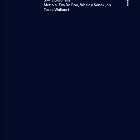
Seizoen 1
S1
Afl.10
66 minuten
66 min
Met o.a. Eva De Roo, Wesley Sonck, en
Tessa Wullaert