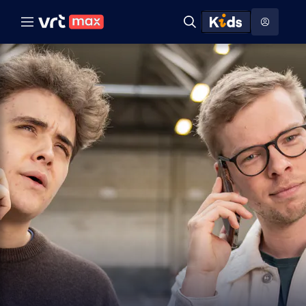
Naar hoofdinhoud
Naar audiodescriptie
Naar help
ontdekken
Toon
Zoeken
Naar nuttige links
menu
Hoog contrast modus