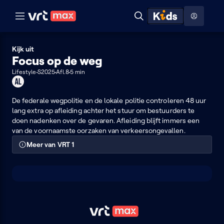
Naar hoofdinhoud
Naar audiodescriptie
Naar help
ontdekken
Toon
Zoeken
Naar nuttige links
menu
Hoog contrast modus
Kijk uit
Focus op de weg
Lifestyle
S2025
Afl.8
5 min
Geschikt
voor
alle
De federale wegpolitie en de lokale politie controleren 48 uur
leeftijden
lang extra op afleiding achter het stuur om bestuurders te
doen nadenken over de gevaren. Afleiding blijft immers een
van de voornaamste oorzaken van verkeersongevallen.
Meer van VRT 1